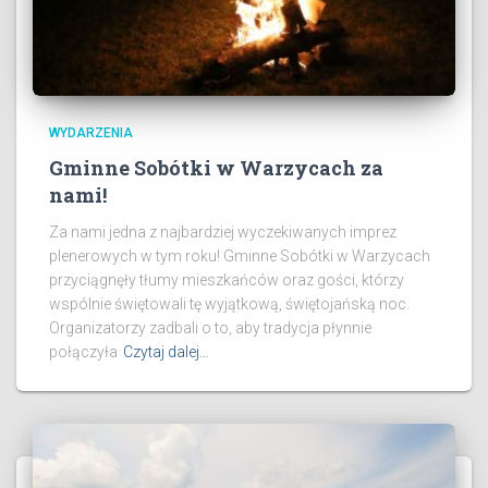
WYDARZENIA
Gminne Sobótki w Warzycach za
nami!
Za nami jedna z najbardziej wyczekiwanych imprez
plenerowych w tym roku! Gminne Sobótki w Warzycach
przyciągnęły tłumy mieszkańców oraz gości, którzy
wspólnie świętowali tę wyjątkową, świętojańską noc.
Organizatorzy zadbali o to, aby tradycja płynnie
połączyła
Czytaj dalej…