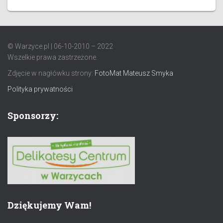
© Warzyce.pl | 06-10-2010 – 2022
Wszelkie prawa zastrzeżone.
Zdjęcie w nagłówku strony:
FotoMat Mateusz Smyka
Polityka prywatności
Sponsorzy:
Dziękujemy Wam!