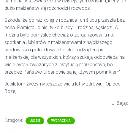
same na usta zwłaszcza w dzisiejszych czasach, kiedy tak
dużo małżeństw się rozchodzi i rozwodzi.
Szkoda, że po raz kolejny rocznica Ich ślubu przeszła bez
echa. Pamiętali o niej tylko bliscy – rodzina, sąsiedzi. A
można było pomyśleć chociaż o zorganizowaniu np.
spotkania Jubilatów z małżeństwami z najbliższego
środowiska i potraktować to jako rodzaj terapii
małżeńskiej dla wszystkich, którzy szukają odpowiedzi na
wiele pytań związanych z instytucją małżeństwa, bo
przecież Państwo Urbanowie są jej „żywym pomnikiem”.
Jubilatom życzymy jeszcze wielu lat w zdrowiu i Opiece
Bożej.
J. Zając
Kategorie:
LUDZIE
WYDARZENIA