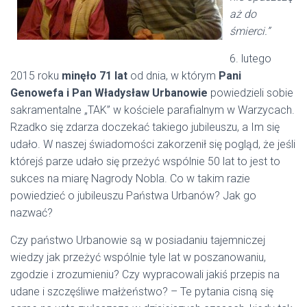
aż do
śmierci.”
6. lutego
2015 roku
minęło 71 lat
od dnia, w którym
Pani
Genowefa i Pan Władysław
Urbanowie
powiedzieli sobie
sakramentalne „TAK” w kościele parafialnym w Warzycach.
Rzadko się zdarza doczekać takiego jubileuszu, a Im się
udało. W naszej świadomości zakorzenił się pogląd, że jeśli
którejś parze udało się przeżyć wspólnie 50 lat to jest to
sukces na miarę Nagrody Nobla. Co w takim razie
powiedzieć o jubileuszu Państwa Urbanów? Jak go
nazwać?
Czy państwo Urbanowie są w posiadaniu tajemniczej
wiedzy jak przeżyć wspólnie tyle lat w poszanowaniu,
zgodzie i zrozumieniu? Czy wypracowali jakiś przepis na
udane i szczęśliwe małżeństwo? – Te pytania cisną się