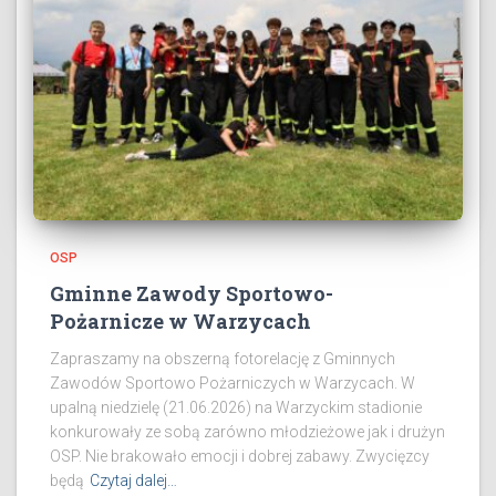
OSP
Gminne Zawody Sportowo-
Pożarnicze w Warzycach
Zapraszamy na obszerną fotorelację z Gminnych
Zawodów Sportowo Pożarniczych w Warzycach. W
upalną niedzielę (21.06.2026) na Warzyckim stadionie
konkurowały ze sobą zarówno młodzieżowe jak i drużyn
OSP. Nie brakowało emocji i dobrej zabawy. Zwycięzcy
będą
Czytaj dalej…