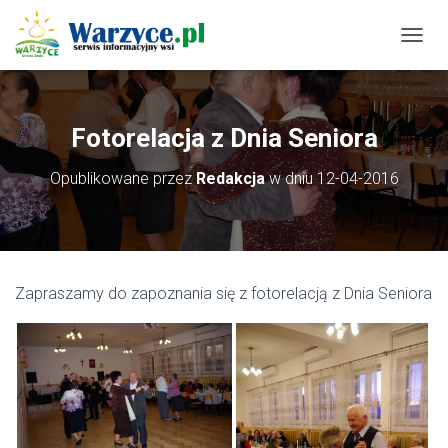
P
R
Z
E
Ł
Fotorelacja z Dnia Seniora
Ą
C
Opublikowane przez
Redakcja
w dniu
12-04-2016
Z
N
A
W
I
G
Zapraszamy do zapoznania się z fotorelacją z Dnia Seniora
A
C
J
Ę