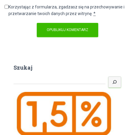
Korzystając z formularza, zgadzasz się na przechowywanie i
przetwarzanie twoich danych przez witrynę.
*
Szukaj
S
z
u
k
a
j