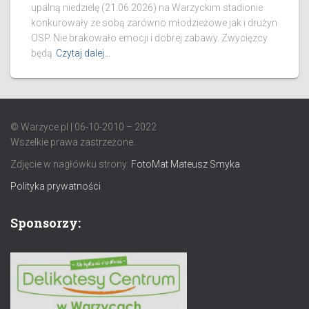
upalną niedzielę (21.06.2026) na Warzyckim stadionie
konkurowały ze sobą zarówno młodzieżowe jak i drużyn
OSP. Nie brakowało emocji i dobrej zabawy. Zwycięzcy
będą
Czytaj dalej…
© Warzyce.pl | 06-10-2010 – 2022
Wszelkie prawa zastrzeżone.
Zdjęcie w nagłówku strony:
FotoMat Mateusz Smyka
Polityka prywatności
Sponsorzy: