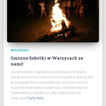
WYDARZENIA
Gminne Sobótki w Warzycach za
nami!
Za nami jedna z najbardziej wyczekiwanych imprez
plenerowych w tym roku! Gminne Sobótki w Warzycach
przyciągnęły tłumy mieszkańców oraz gości, którzy
wspólnie świętowali tę wyjątkową, świętojańską noc.
Organizatorzy zadbali o to, aby tradycja płynnie
połączyła
Czytaj dalej…