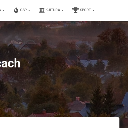
A
OSP
KULTURA
SPORT
cach