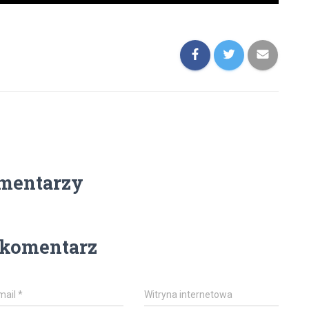
mentarzy
 komentarz
mail
*
Witryna internetowa