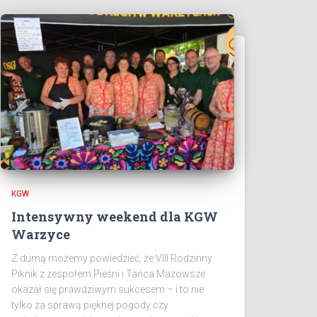
KGW
Intensywny weekend dla KGW
Warzyce
Z dumą możemy powiedzieć, że VIII Rodzinny
Piknik z zespołem Pieśni i Tańca Mazowsze
okazał się prawdziwym sukcesem – i to nie
tylko za sprawą pięknej pogody czy