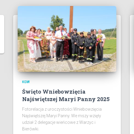
KGW
Święto Wniebowzięcia
Najświętszej Maryi Panny 2025
Fotorelacja z uroczystości Wniebowzięcia
Najświętszej Maryi Panny. We mszy wzięły
udział 2 delegacje wieńcowe z Warzyc i
Bierówki.