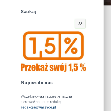
Szukaj
S
z
u
k
a
j
Napisz do nas
Wszelkie uwagi i sugestie można
kierować na adres redakcji:
redakcja@warzyce.pl