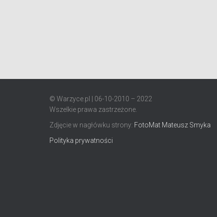
© Warzyce.pl | 06-10-2010 – 2022
Wszelkie prawa zastrzeżone.
Zdjęcie w nagłówku strony:
FotoMat Mateusz Smyka
Polityka prywatności