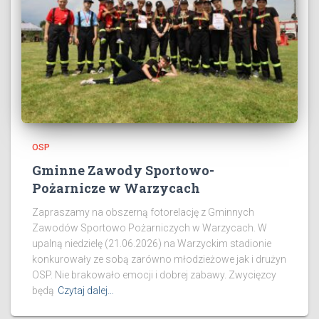
OSP
Gminne Zawody Sportowo-
Pożarnicze w Warzycach
Zapraszamy na obszerną fotorelację z Gminnych
Zawodów Sportowo Pożarniczych w Warzycach. W
upalną niedzielę (21.06.2026) na Warzyckim stadionie
konkurowały ze sobą zarówno młodzieżowe jak i drużyn
OSP. Nie brakowało emocji i dobrej zabawy. Zwycięzcy
będą
Czytaj dalej…