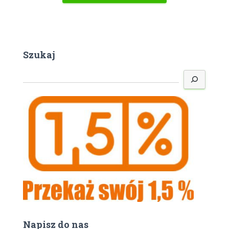
Szukaj
S
z
u
k
a
j
Napisz do nas