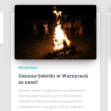
WYDARZENIA
Gminne Sobótki w Warzycach
za nami!
Za nami jedna z najbardziej wyczekiwanych
imprez plenerowych w tym roku! Gminne
Sobótki w Warzycach przyciągnęły tłumy
mieszkańców oraz gości, którzy wspólnie