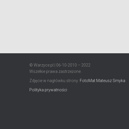
© Warzyce.pl | 06-10-2010 – 2022
Wszelkie prawa zastrzeżone.
Zdjęcie w nagłówku strony:
FotoMat Mateusz Smyka
Polityka prywatności