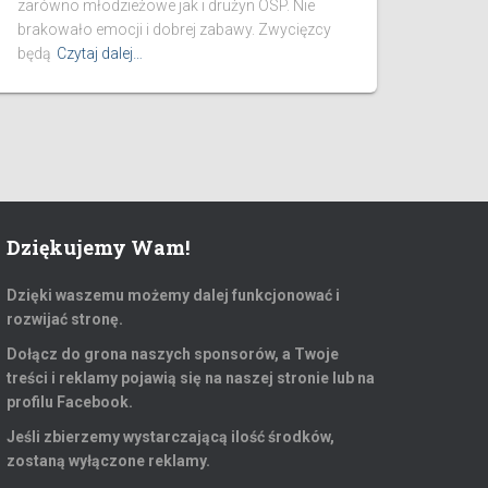
zarówno młodzieżowe jak i drużyn OSP. Nie
brakowało emocji i dobrej zabawy. Zwycięzcy
będą
Czytaj dalej…
Dziękujemy Wam!
Dzięki waszemu możemy dalej funkcjonować i
rozwijać stronę.
Dołącz do grona naszych sponsorów, a Twoje
treści i reklamy pojawią się na naszej stronie lub na
profilu Facebook.
Jeśli zbierzemy wystarczającą ilość środków,
zostaną wyłączone reklamy.