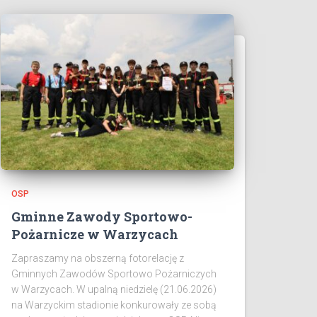
OSP
Gminne Zawody Sportowo-
Pożarnicze w Warzycach
Zapraszamy na obszerną fotorelację z
Gminnych Zawodów Sportowo Pożarniczych
w Warzycach. W upalną niedzielę (21.06.2026)
na Warzyckim stadionie konkurowały ze sobą