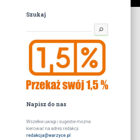
Szukaj
S
z
u
k
a
j
Napisz do nas
Wszelkie uwagi i sugestie można
kierować na adres redakcji:
redakcja@warzyce.pl