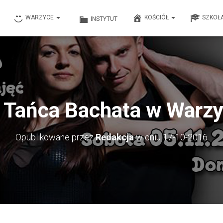
WARZYCE
KOŚCIÓŁ
SZKOŁ
INSTYTUT
 Tańca Bachata w Warz
Opublikowane przez
Redakcja
w dniu
17-10-2016