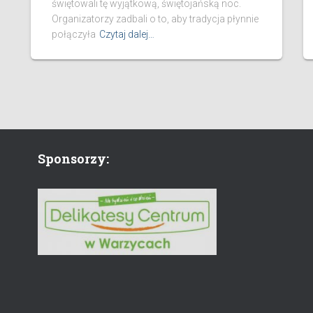
świętowali tę wyjątkową, świętojańską noc.
Organizatorzy zadbali o to, aby tradycja płynnie
połączyła
Czytaj dalej…
Sponsorzy: