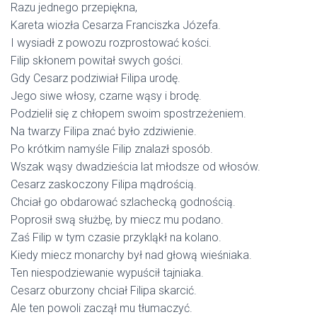
Razu jednego przepiękna,
Kareta wiozła Cesarza Franciszka Józefa.
I wysiadł z powozu rozprostować kości.
Filip skłonem powitał swych gości.
Gdy Cesarz podziwiał Filipa urodę.
Jego siwe włosy, czarne wąsy i brodę.
Podzielił się z chłopem swoim spostrzeżeniem.
Na twarzy Filipa znać było zdziwienie.
Po krótkim namyśle Filip znalazł sposób.
Wszak wąsy dwadzieścia lat młodsze od włosów.
Cesarz zaskoczony Filipa mądrością.
Chciał go obdarować szlachecką godnością.
Poprosił swą służbę, by miecz mu podano.
Zaś Filip w tym czasie przykląkł na kolano.
Kiedy miecz monarchy był nad głową wieśniaka.
Ten niespodziewanie wypuścił tajniaka.
Cesarz oburzony chciał Filipa skarcić.
Ale ten powoli zaczął mu tłumaczyć.