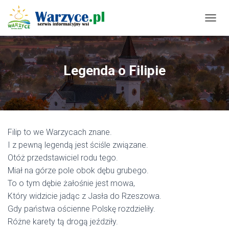
P
R
Z
E
Ł
Legenda o Filipie
Ą
C
Z
N
A
W
Filip to we Warzycach znane.
I
G
I z pewną legendą jest ściśle związane.
A
Otóż przedstawiciel rodu tego.
C
Miał na górze pole obok dębu grubego.
J
Ę
To o tym dębie żałośnie jest mowa,
Który widzicie jadąc z Jasła do Rzeszowa.
Gdy państwa ościenne Polskę rozdzieliły.
Różne karety tą drogą jeździły.