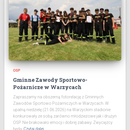
OSP
Gminne Zawody Sportowo-
Pożarnicze w Warzycach
Zapraszamy na obszerną fotorelację z Gminnych
Zawodów Sportowo Pożarniczych w Warzycach. W
upalną niedzielę (21.06.2026) na Warzyckim stadionie
konkurowały ze sobą zarówno młodzieżowe jak i drużyn
OSP. Nie brakowało emocji i dobrej zabawy. Zwycięzcy
będą
Czytaj dalej…