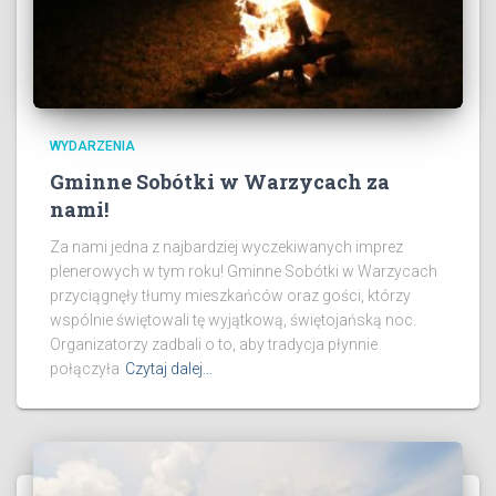
WYDARZENIA
Gminne Sobótki w Warzycach za
nami!
Za nami jedna z najbardziej wyczekiwanych imprez
plenerowych w tym roku! Gminne Sobótki w Warzycach
przyciągnęły tłumy mieszkańców oraz gości, którzy
wspólnie świętowali tę wyjątkową, świętojańską noc.
Organizatorzy zadbali o to, aby tradycja płynnie
połączyła
Czytaj dalej…