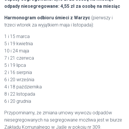
odpady niesegregowane: 4,55 zł za osobę na miesiąc
Harmonogram odbioru śmieci z Warzyc
(pierwszy i
trzeci wtorek za wyjątkiem maja i listopada):
1 i 15 marca
5 i 19 kwietnia
10 i 24 maja
7 i 21 czerwca
5 i 19 lipca
2 i 16 sierpnia
6 i 20 września
4 i 18 października
8 i 22 listopada
6 i 20 grudnia
Przypominamy, że zmiana umowy wywozu odpadów
niesegregowanych na segregowane możliwa jest w biurze
Zakładu Komunalnego w Jaśle w pokoju nr 309.