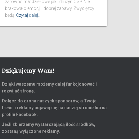
zarówno młodzieżowe jak i drużyn OSP. Nie
brakowało emocji i dobrej zabawy. Zwycięzcy
będą
Czytaj dalej…
Dziękujemy Wam!
Dzięki waszemu możemy dalej funkcjonować i
rozwijać stronę.
Dołącz do grona naszych sponsorów, a Twoje
treści i reklamy pojawią się na naszej stronie lub na
profilu Facebook.
Jeśli zbierzemy wystarczającą ilość środków,
zostaną wyłączone reklamy.