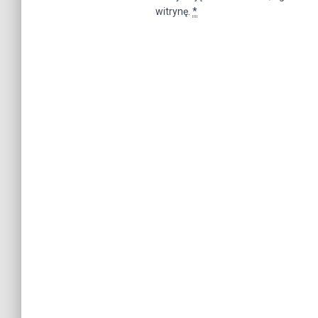
witrynę.
*