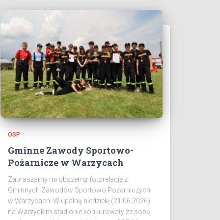
OSP
Gminne Zawody Sportowo-
Pożarnicze w Warzycach
Zapraszamy na obszerną fotorelację z
Gminnych Zawodów Sportowo Pożarniczych
w Warzycach. W upalną niedzielę (21.06.2026)
na Warzyckim stadionie konkurowały ze sobą