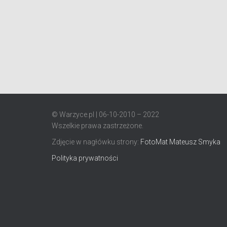
© Warzyce.pl | 06-10-2010 – 2022
Wszelkie prawa zastrzeżone.
Zdjęcie w nagłówku strony:
FotoMat Mateusz Smyka
Polityka prywatności