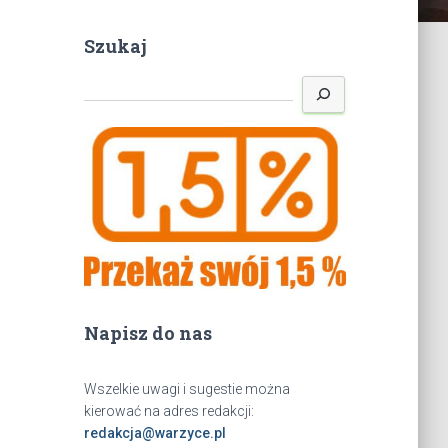
Szukaj
S
z
u
k
a
j
Napisz do nas
Wszelkie uwagi i sugestie można
kierować na adres redakcji:
redakcja@warzyce.pl