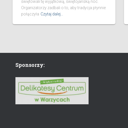
świętowali tę wyjątkową, świętojańską noc.
Organizatorzy zadbali o to, aby tradycja płynnie
połączyła
Czytaj dalej…
Sponsorzy: