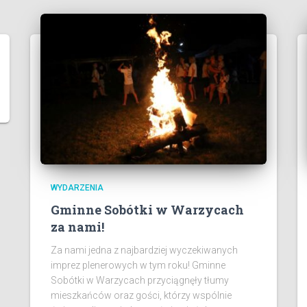
WYDARZENIA
Gminne Sobótki w Warzycach
za nami!
Za nami jedna z najbardziej wyczekiwanych
imprez plenerowych w tym roku! Gminne
Sobótki w Warzycach przyciągnęły tłumy
mieszkańców oraz gości, którzy wspólnie