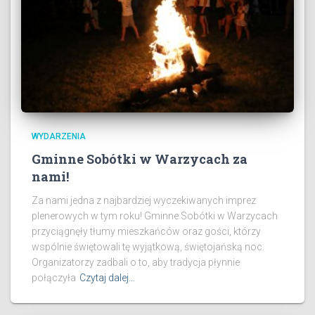
WYDARZENIA
Gminne Sobótki w Warzycach za
nami!
Za nami jedna z najbardziej wyczekiwanych imprez
plenerowych w tym roku! Gminne Sobótki w Warzycach
przyciągnęły tłumy mieszkańców oraz gości, którzy
wspólnie świętowali tę wyjątkową, świętojańską noc.
Organizatorzy zadbali o to, aby tradycja płynnie
połączyła
Czytaj dalej…