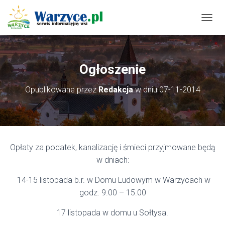
P
R
Z
E
Ł
Ogłoszenie
Ą
C
Opublikowane przez
Redakcja
w dniu
07-11-2014
Z
N
A
W
I
G
Opłaty za podatek, kanalizację i śmieci przyjmowane będą
A
C
w dniach:
J
Ę
14-15 listopada b.r. w Domu Ludowym w Warzycach w
godz. 9.00 – 15.00
17 listopada w domu u Sołtysa.