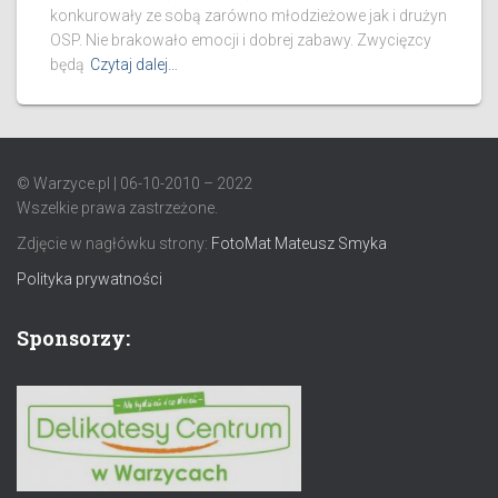
konkurowały ze sobą zarówno młodzieżowe jak i drużyn
OSP. Nie brakowało emocji i dobrej zabawy. Zwycięzcy
będą
Czytaj dalej…
© Warzyce.pl | 06-10-2010 – 2022
Wszelkie prawa zastrzeżone.
Zdjęcie w nagłówku strony:
FotoMat Mateusz Smyka
Polityka prywatności
Sponsorzy: