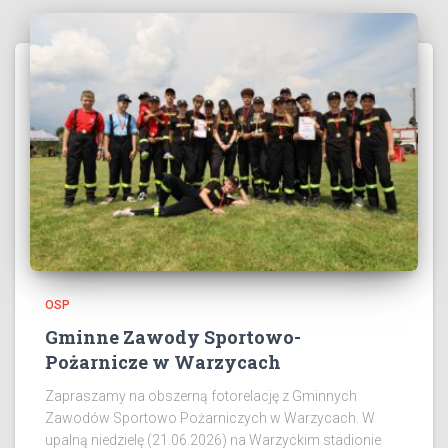
OSP
Gminne Zawody Sportowo-
Pożarnicze w Warzycach
Zapraszamy na obszerną fotorelację z Gminnych
Zawodów Sportowo Pożarniczych w Warzycach. W
upalną niedzielę (21.06.2026) na Warzyckim stadionie