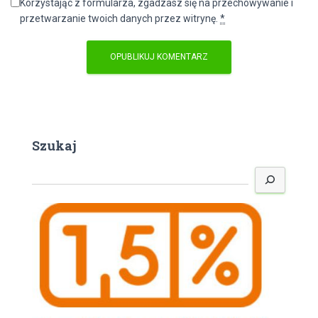
Korzystając z formularza, zgadzasz się na przechowywanie i
przetwarzanie twoich danych przez witrynę.
*
Szukaj
S
z
u
k
a
j