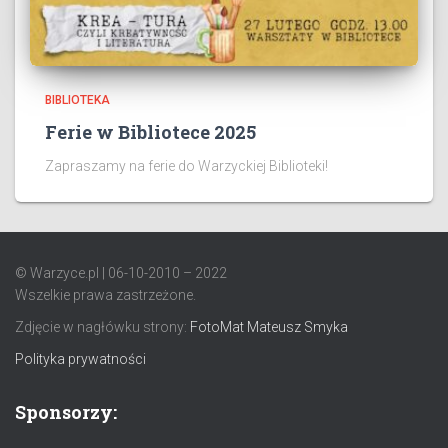
BIBLIOTEKA
Ferie w Bibliotece 2025
Zapraszamy na ferie do Warzyckiej Biblioteki!
© Warzyce.pl | 06-10-2010 – 2022
Wszelkie prawa zastrzeżone.
Zdjęcie w nagłówku strony:
FotoMat Mateusz Smyka
Polityka prywatności
Sponsorzy: