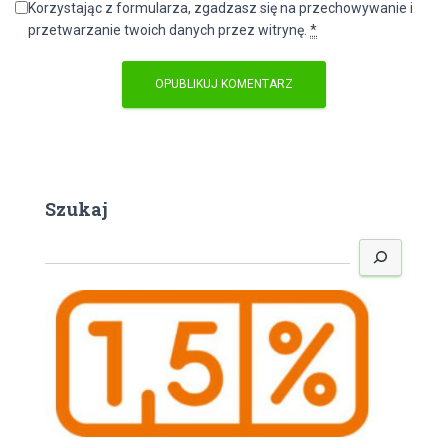
Korzystając z formularza, zgadzasz się na przechowywanie i
przetwarzanie twoich danych przez witrynę.
*
Szukaj
S
z
u
k
a
j