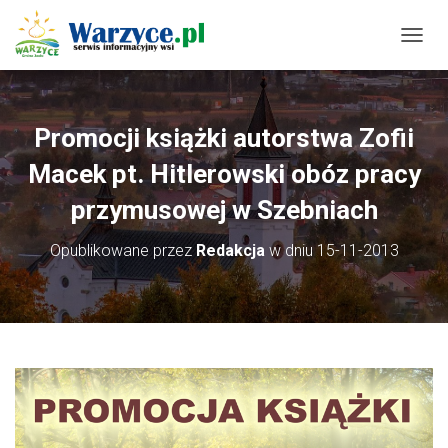
P
R
Z
E
Ł
Promocji książki autorstwa Zofii
Ą
C
Macek pt. Hitlerowski obóz pracy
Z
N
przymusowej w Szebniach
A
W
Opublikowane przez
Redakcja
w dniu
15-11-2013
I
G
A
C
J
Ę