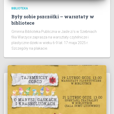
BIBLIOTEKA
Były sobie pszczółki – warsztaty w
bibliotece
Gminna Biblioteka Publiczna w Jaśle z/s w Szebniach
filia Warzyce zaprasza na warsztaty czytelnicze i
plastyczne dzieki w wieku 6-9 lat. 17 maja 2025 r.
Szczegóły na plakacie.