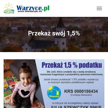
P
R
Z
E
Ł
Przekaż swój 1,5%
Ą
C
Z
N
A
W
I
G
A
C
J
Ę