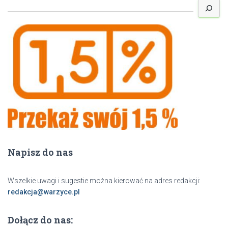
z
u
k
a
j
Napisz do nas
Wszelkie uwagi i sugestie można kierować na adres redakcji:
redakcja@warzyce.pl
Dołącz do nas: