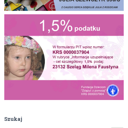
Szukaj
S