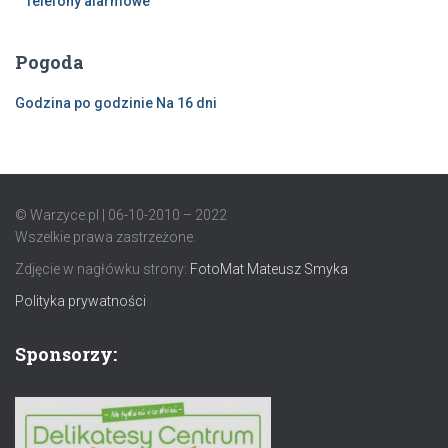
Telefony alarmowe
Pogoda
Godzina po godzinie
Na 16 dni
© Warzyce.pl | 06-10-2010 – 2022
Wszelkie prawa zastrzeżone.
Zdjęcie w nagłówku strony:
FotoMat Mateusz Smyka
Polityka prywatności
Sponsorzy: