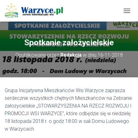
P
R
Z
E
Ł
Spotkanie założycielskie
Ą
C
Opublikowane przez
Redakcja
w dniu
16-11-2018
Z
N
A
W
I
G
Grupa Inicjatywna Mieszkańców Wsi Warzyce zaprasza
A
C
serdecznie wszystkich chętnych Mieszkańców na Zebranie
J
założycielskie „STOWARZYSZENIA NA RZECZ ROZWOJU I
Ę
PROMOCJI WSI WARZYCE”, które odbędzie się w niedzielę
18 listopada 2018 r. o godz 18:00 w sali Domu Ludowego
w Warzycach.