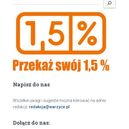
z
u
k
a
j
Napisz do nas
Wszelkie uwagi i sugestie można kierować na adres
redakcji:
redakcja@warzyce.pl
Dołącz do nas: