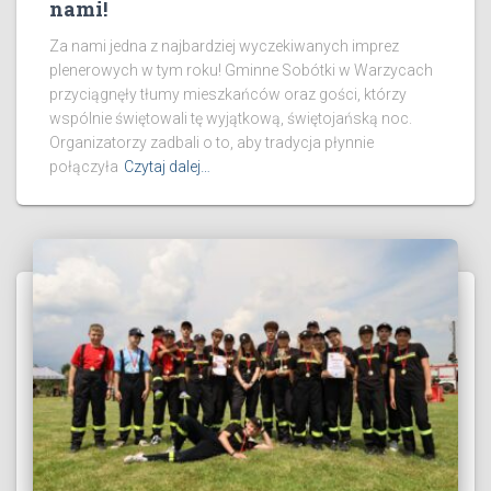
nami!
Za nami jedna z najbardziej wyczekiwanych imprez
plenerowych w tym roku! Gminne Sobótki w Warzycach
przyciągnęły tłumy mieszkańców oraz gości, którzy
wspólnie świętowali tę wyjątkową, świętojańską noc.
Organizatorzy zadbali o to, aby tradycja płynnie
połączyła
Czytaj dalej…