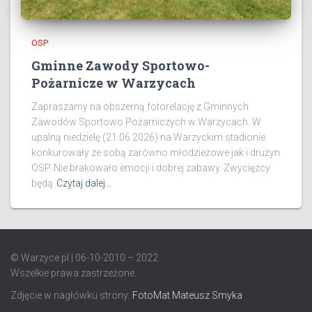
OSP
Gminne Zawody Sportowo-
Pożarnicze w Warzycach
Zapraszamy na obszerną fotorelację z Gminnych
Zawodów Sportowo Pożarniczych w Warzycach. W
upalną niedzielę (21.06.2026) na Warzyckim stadionie
konkurowały ze sobą zarówno młodzieżowe jak i drużyn
OSP. Nie brakowało emocji i dobrej zabawy. Zwycięzcy
będą
Czytaj dalej…
© Warzyce.pl | 06-10-2010 – 2022
Wszelkie prawa zastrzeżone.
Zdjęcie w nagłówku strony:
FotoMat Mateusz Smyka