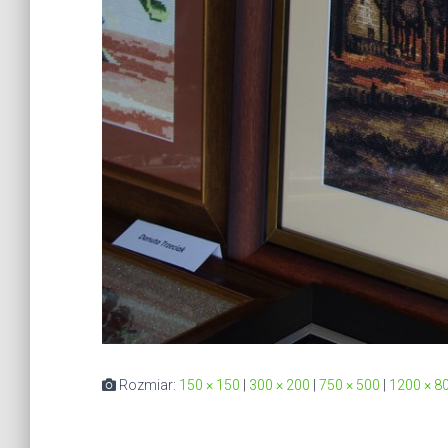
Rozmiar:
150 × 150
|
300 × 200
|
750 × 500
|
1200 × 8