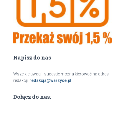
j
Napisz do nas
Wszelkie uwagi i sugestie można kierować na adres
redakcji:
redakcja@warzyce.pl
Dołącz do nas: