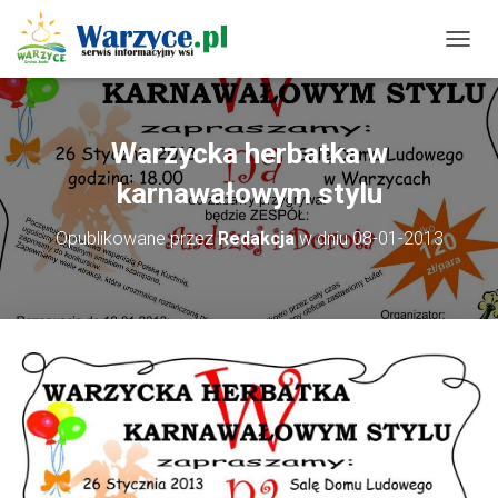
P
R
Z
E
Ł
Warzycka herbatka w
Ą
C
karnawałowym stylu
Z
N
Opublikowane przez
Redakcja
w dniu
08-01-2013
A
W
I
G
A
C
J
Ę