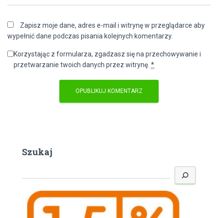
Zapisz moje dane, adres e-mail i witrynę w przeglądarce aby
wypełnić dane podczas pisania kolejnych komentarzy.
Korzystając z formularza, zgadzasz się na przechowywanie i
przetwarzanie twoich danych przez witrynę.
*
Szukaj
S
z
u
k
a