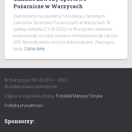
Pożarnicze w Warzycach
Zapraszamy na obszerną fotorelację z Gminnych
Zawodów Sportowo Pożarniczych w Warzycach. W
upalną niedzielę (21.06.2026) na Warzyckim stadionie
konkurowały ze sobą zarówno młodzieżowe jak i drużyn
OSP. Nie brakowało emocji i dobrej zabawy. Zwycięzcy
będą
Czytaj dalej…
© Warzyce.pl | 06-10-2010 – 2022
Wszelkie prawa zastrzeżone.
Zdjęcie w nagłówku strony:
FotoMat Mateusz Smyka
Polityka prywatności
Sponsorzy: