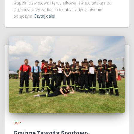
wspólnie świętowali tę wyjątkową, świętojańską noc.
Organizatorzy zadbali o to, aby tradycja płynnie
połączyła
Czytaj dalej…
OSP
Gminne Zawody Sportowo-