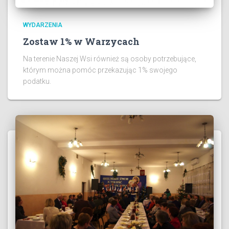
WYDARZENIA
Zostaw 1% w Warzycach
Na terenie Naszej Wsi również są osoby potrzebujące,
którym można pomóc przekazując 1% swojego
podatku.