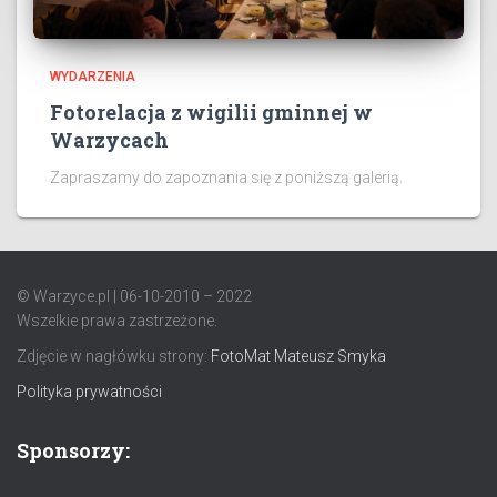
WYDARZENIA
Fotorelacja z wigilii gminnej w
Warzycach
Zapraszamy do zapoznania się z poniższą galerią.
© Warzyce.pl | 06-10-2010 – 2022
Wszelkie prawa zastrzeżone.
Zdjęcie w nagłówku strony:
FotoMat Mateusz Smyka
Polityka prywatności
Sponsorzy: