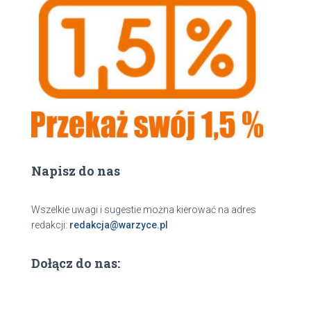
k
a
j
Napisz do nas
Wszelkie uwagi i sugestie można kierować na adres
redakcji:
redakcja@warzyce.pl
Dołącz do nas: