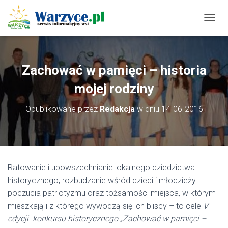
P
R
Z
E
Ł
Zachować w pamięci – historia
Ą
C
mojej rodziny
Z
N
Opublikowane przez
Redakcja
w dniu
14-06-2016
A
W
I
G
A
C
Ratowanie i upowszechnianie lokalnego dziedzictwa
J
historycznego, rozbudzanie wśród dzieci i młodzieży
Ę
poczucia patriotyzmu oraz tożsamości miejsca, w którym
mieszkają i z którego wywodzą się ich bliscy – to cele
V
edycji konkursu historycznego „Zachować w pamięci –