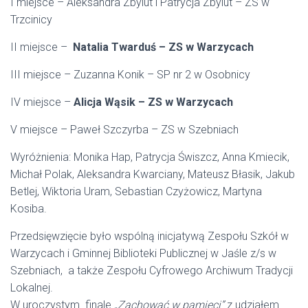
I miejsce – Aleksandra Zbylut i Patrycja Zbylut – ZS w
Trzcinicy
II miejsce –
Natalia Twarduś – ZS w Warzycach
III miejsce – Zuzanna Konik – SP nr 2 w Osobnicy
IV miejsce –
Alicja Wąsik – ZS w Warzycach
V miejsce – Paweł Szczyrba – ZS w Szebniach
Wyróżnienia: Monika Hap, Patrycja Świszcz, Anna Kmiecik,
Michał Polak, Aleksandra Kwarciany, Mateusz Błasik, Jakub
Betlej, Wiktoria Uram, Sebastian Czyżowicz, Martyna
Kosiba.
Przedsięwzięcie było wspólną inicjatywą Zespołu Szkół w
Warzycach i Gminnej Biblioteki Publicznej w Jaśle z/s w
Szebniach, a także Zespołu Cyfrowego Archiwum Tradycji
Lokalnej.
W uroczystym finale
„Zachować w pamięci”
z udziałem