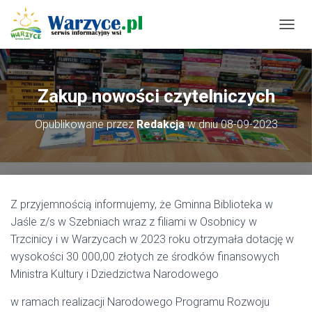
P
R
Z
E
Ł
Zakup nowości czytelniczych
Ą
C
Opublikowane przez
Redakcja
w dniu
08-09-2023
Z
N
A
W
I
G
Z przyjemnością informujemy, że Gminna Biblioteka w
A
C
Jaśle z/s w Szebniach wraz z filiami w Osobnicy w
J
Trzcinicy i w Warzycach w 2023 roku otrzymała dotację w
Ę
wysokości 30 000,00 złotych ze środków finansowych
Ministra Kultury i Dziedzictwa Narodowego
w ramach realizacji Narodowego Programu Rozwoju