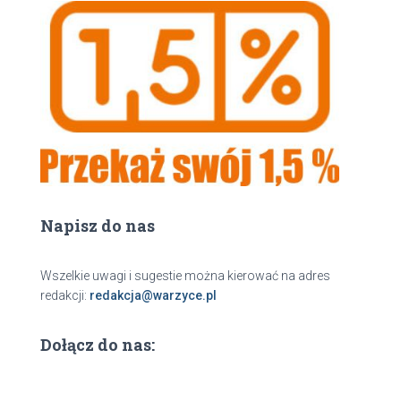
k
a
j
Napisz do nas
Wszelkie uwagi i sugestie można kierować na adres
redakcji:
redakcja@warzyce.pl
Dołącz do nas: