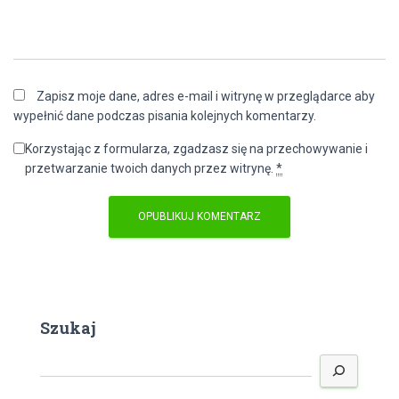
Zapisz moje dane, adres e-mail i witrynę w przeglądarce aby
wypełnić dane podczas pisania kolejnych komentarzy.
Korzystając z formularza, zgadzasz się na przechowywanie i
przetwarzanie twoich danych przez witrynę.
*
Szukaj
S
z
u