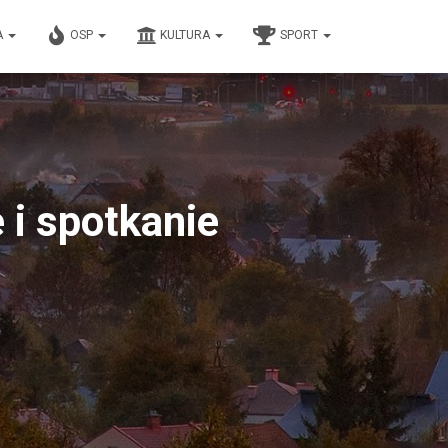
A
OSP
KULTURA
SPORT
 i spotkanie