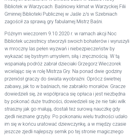
Bibliotek w Warzycach. Baśniowy klimat w Warzyckiej Filii
Gminnej Biblioteki Publicznej w Jaśle z/s w Szebniach
zagościł za sprawą gry fabularnej Mistrz Baśni.
Późnym wieczorem 9.10.2020 r. w ramach akcji Noc
Bibliotek uczestnicy stworzyli swoich bohaterów i wyruszyli
w mroczny las pełen wyzwań i niebezpieczeństw by
wykazać się bystrym umysłem, siłą i zręcznością. W tą
wspaniałą podróż zabrał dzieciaki Grzegorz Wieczorek
wcielając się w rolę Mistrza Gry. Na ponad dwie godziny
przeniósł graczy do świata wyobraźni. Oprócz świetnej
zabawy, jak to w baśniach, nie zabrakło morałów. Gracze
dowiedzieli się, że współpraca się opłaca i jest niezbędna
by pokonać duże trudności, dowiedzieli się że nie taki wilk
straszny jak go malują, dostali też surową nauczkę gdy
zjedli nieznane grzyby. Po pokonaniu wielu trudności udało
im się w końcu uratować dziewczynkę, a w między czasie
jeszcze zjedli najlepszy sernik po tej stronie magicznego