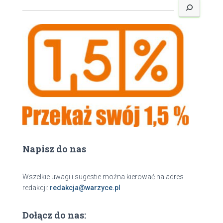
z
u
k
a
j
Napisz do nas
Wszelkie uwagi i sugestie można kierować na adres
redakcji:
redakcja@warzyce.pl
Dołącz do nas: