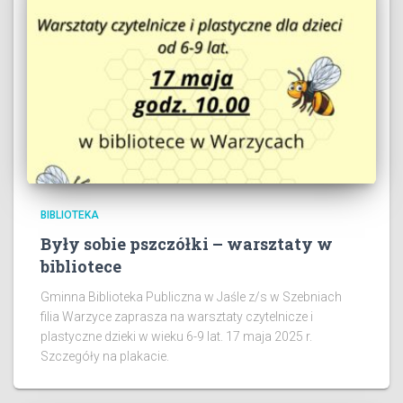
BIBLIOTEKA
Były sobie pszczółki – warsztaty w
bibliotece
Gminna Biblioteka Publiczna w Jaśle z/s w Szebniach
filia Warzyce zaprasza na warsztaty czytelnicze i
plastyczne dzieki w wieku 6-9 lat. 17 maja 2025 r.
Szczegóły na plakacie.