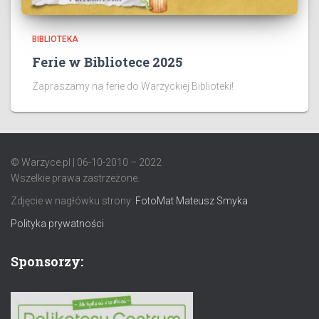
BIBLIOTEKA
Ferie w Bibliotece 2025
Zapraszamy na ferie do Warzyckiej Biblioteki!
© Warzyce.pl | 06-10-2010 – 2022
Wszelkie prawa zastrzeżone.
Zdjęcie w nagłówku strony:
FotoMat Mateusz Smyka
Polityka prywatności
Sponsorzy: