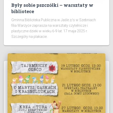
Były sobie pszczółki – warsztaty w
bibliotece
Gminna Biblioteka Publiczna w Jaśle z/s w Szebniach
filia Warzyce zaprasza na warsztaty czytelnicze i
plastyczne dzieki w wieku 6-9 lat. 17 maja 2025 r.
Szczegóły na plakacie.