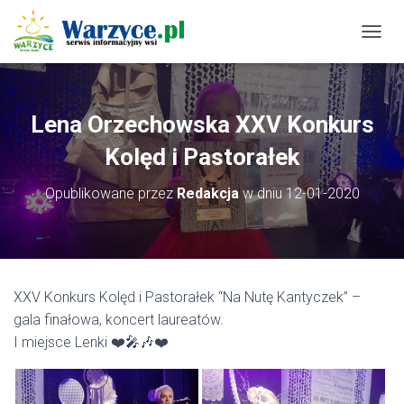
P
R
Z
E
Ł
Lena Orzechowska XXV Konkurs
Ą
C
Kolęd i Pastorałek
Z
N
Opublikowane przez
Redakcja
w dniu
12-01-2020
A
W
I
G
A
C
XXV Konkurs Kolęd i Pastorałek “Na Nutę Kantyczek” –
J
gala finałowa, koncert laureatów.
Ę
I miejsce Lenki
❤️
🎤
🎶
❤️