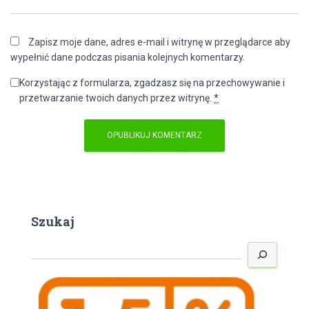
Zapisz moje dane, adres e-mail i witrynę w przeglądarce aby
wypełnić dane podczas pisania kolejnych komentarzy.
Korzystając z formularza, zgadzasz się na przechowywanie i
przetwarzanie twoich danych przez witrynę.
*
Szukaj
S
z
u
k
a