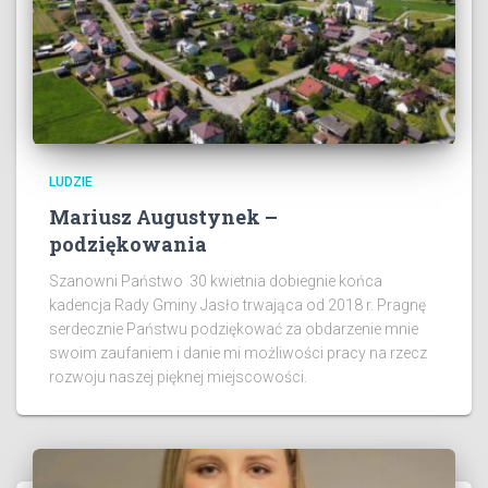
LUDZIE
Mariusz Augustynek –
podziękowania
Szanowni Państwo 30 kwietnia dobiegnie końca
kadencja Rady Gminy Jasło trwająca od 2018 r. Pragnę
serdecznie Państwu podziękować za obdarzenie mnie
swoim zaufaniem i danie mi możliwości pracy na rzecz
rozwoju naszej pięknej miejscowości.