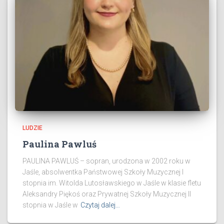
LUDZIE
Paulina Pawluś
PAULINA PAWLUŚ – sopran, urodzona w 2002 roku w
Jaśle, absolwentka Państwowej Szkoły Muzycznej I
stopnia im. Witolda Lutosławskiego w Jaśle w klasie fletu
Aleksandry Piękoś oraz Prywatnej Szkoły Muzycznej II
stopnia w Jaśle w
Czytaj dalej…