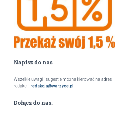
j
Napisz do nas
Wszelkie uwagi i sugestie można kierować na adres
redakcji:
redakcja@warzyce.pl
Dołącz do nas: