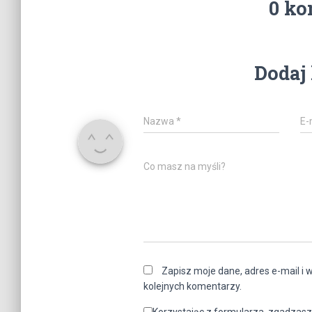
0 ko
Dodaj
Nazwa
*
E-
Co masz na myśli?
Zapisz moje dane, adres e-mail i 
kolejnych komentarzy.
Korzystając z formularza, zgadzasz