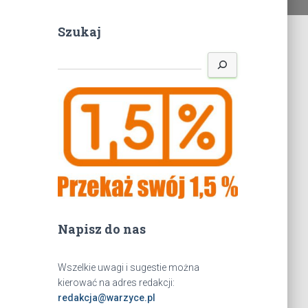
Szukaj
S
z
u
k
a
j
Napisz do nas
Wszelkie uwagi i sugestie można
kierować na adres redakcji:
redakcja@warzyce.pl