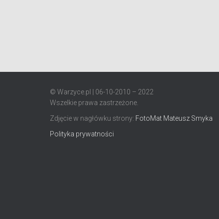
© Warzyce.pl | 06-10-2010 – 2022
Wszelkie prawa zastrzeżone.
Zdjęcie w nagłówku strony:
FotoMat Mateusz Smyka
Polityka prywatności