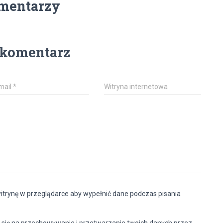
mentarzy
 komentarz
mail
*
Witryna internetowa
witrynę w przeglądarce aby wypełnić dane podczas pisania
 się na przechowywanie i przetwarzanie twoich danych przez