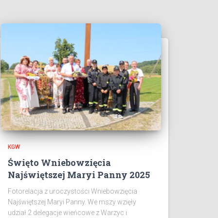
KGW
Święto Wniebowzięcia
Najświętszej Maryi Panny 2025
Fotorelacja z uroczystości Wniebowzięcia
Najświętszej Maryi Panny. We mszy wzięły
udział 2 delegacje wieńcowe z Warzyc i