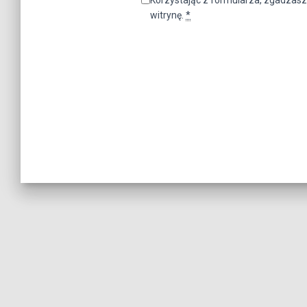
witrynę.
*