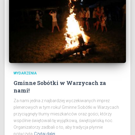
WYDARZENIA
Gminne Sobótki w Warzycach za
nami!
Za nami jedna z najbardziej wyczekiwanych imprez
plenerowych w tym roku! Gminne Sobótki w Warzycach
przyciągnęły tłumy mieszkańców oraz gości, którzy
wspólnie świętowali tę wyjątkową, świętojańską noc.
Organizatorzy zadbali o to, aby tradycja płynnie
połączyła
Czytaj dalej…