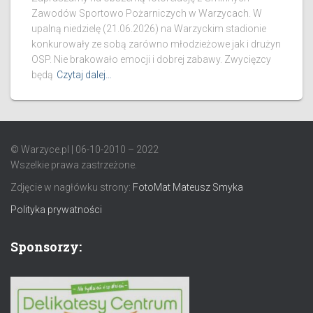
Zawodów Sportowo Pożarniczych w Warzycach. W
upalną niedzielę (21.06.2026) na Warzyckim stadionie
konkurowały ze sobą zarówno młodzieżowe jak i drużyn
OSP. Nie brakowało emocji i dobrej zabawy. Zwycięzcy
będą
Czytaj dalej…
© Warzyce.pl | 06-10-2010 – 2022
Wszelkie prawa zastrzeżone.
Zdjęcie w nagłówku strony:
FotoMat Mateusz Smyka
Polityka prywatności
Sponsorzy: