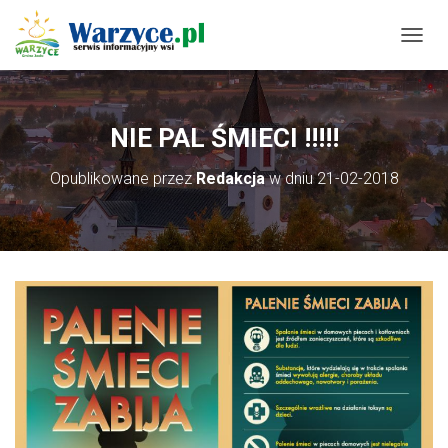
P
R
Z
E
Ł
NIE PAL ŚMIECI !!!!!
Ą
C
Opublikowane przez
Redakcja
w dniu
21-02-2018
Z
N
A
W
I
G
A
C
J
Ę