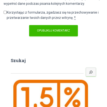
wypełnić dane podczas pisania kolejnych komentarzy.
Korzystając z formularza, zgadzasz się na przechowywanie i
przetwarzanie twoich danych przez witrynę.
*
Szukaj
S
z
u
k
a
j