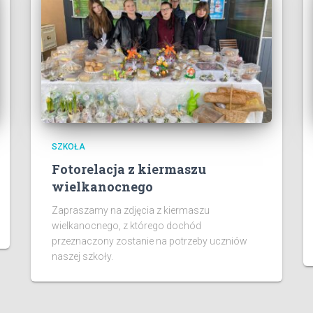
SZKOŁA
Fotorelacja z kiermaszu
wielkanocnego
Zapraszamy na zdjęcia z kiermaszu
wielkanocnego, z którego dochód
przeznaczony zostanie na potrzeby uczniów
naszej szkoły.