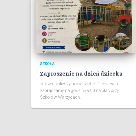
SZKOŁA
Zaproszenie na dzień dziecka
Już w najbliższy poniedziałek, 1. czerwca
zapraszamy na godzinę 9:00 na plac przy
Szkole w Warzycach.