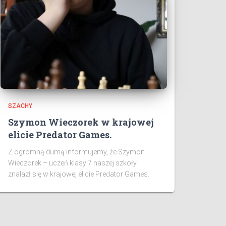
SZACHY
Szymon Wieczorek w krajowej
elicie Predator Games.
Z ogromną dumą informujemy, że Szymon
Wieczorek – uczeń klasy 7 naszej szkoły
znalazł się w krajowej elicie Predator Games.