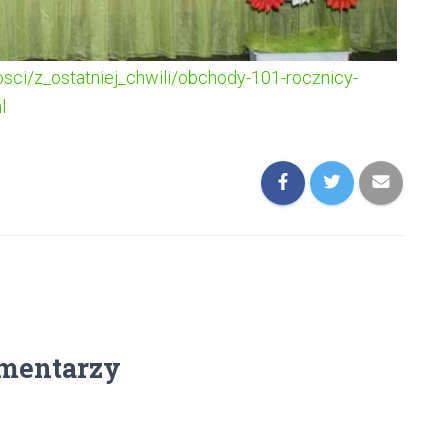
osci/z_ostatniej_chwili/obchody-101-rocznicy-
l
mentarzy