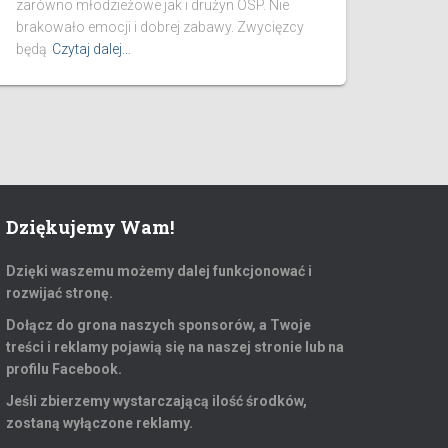
zarówno młodzieżowe jak i drużyn OSP. Nie
brakowało emocji i dobrej zabawy. Zwycięzcy
będą
Czytaj dalej…
Dziękujemy Wam!
Dzięki waszemu możemy dalej funkcjonować i
rozwijać stronę.
Dołącz do grona naszych sponsorów, a Twoje
treści i reklamy pojawią się na naszej stronie lub na
profilu Facebook.
Jeśli zbierzemy wystarczającą ilość środków,
zostaną wyłączone reklamy.