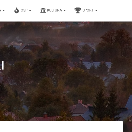
A
OSP
KULTURA
SPORT
I