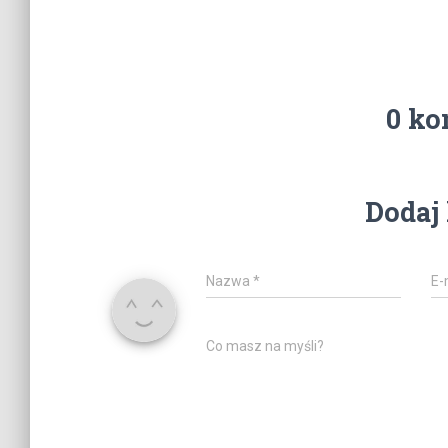
0 ko
Dodaj
Nazwa
*
E-
Co masz na myśli?