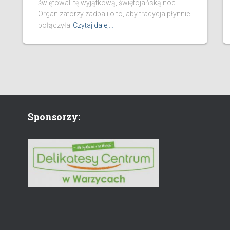
świętowali tę wyjątkową, świętojańską noc.
Organizatorzy zadbali o to, aby tradycja płynnie
połączyła
Czytaj dalej…
Sponsorzy: