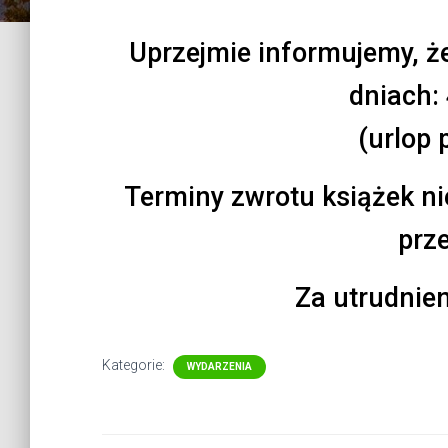
Uprzejmie informujemy, że
dniach: 
(urlop 
Terminy zwrotu książek n
prz
Za utrudnie
Kategorie:
WYDARZENIA