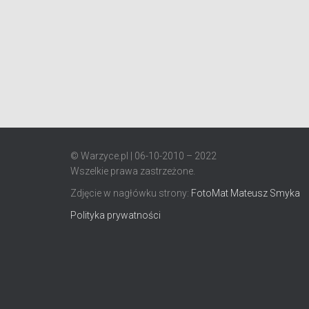
© Warzyce.pl | 06-10-2010 – 2022
Wszelkie prawa zastrzeżone.
Zdjęcie w nagłówku strony:
FotoMat Mateusz Smyka
Polityka prywatności