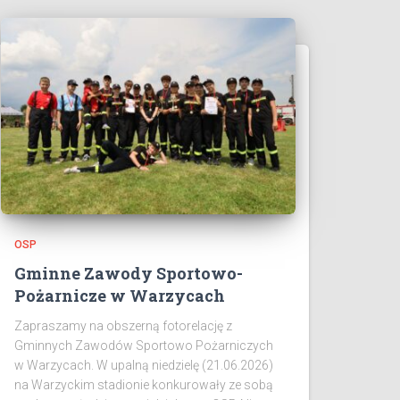
OSP
Gminne Zawody Sportowo-
Pożarnicze w Warzycach
Zapraszamy na obszerną fotorelację z
Gminnych Zawodów Sportowo Pożarniczych
w Warzycach. W upalną niedzielę (21.06.2026)
na Warzyckim stadionie konkurowały ze sobą