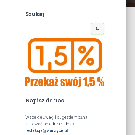
Szukaj
S
z
u
k
a
j
Napisz do nas
Wszelkie uwagi i sugestie można
kierować na adres redakcji:
redakcja@warzyce.pl