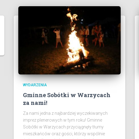
WYDARZENIA
Gminne Sobótki w Warzycach
za nami!
Za nami jedna z najbardziej wyczekiwanych
imprez plenerowych w tym roku! Gminne
Sobótki w Warzycach przyciągnęły tłumy
mieszkańców oraz gości, którzy wspólnie