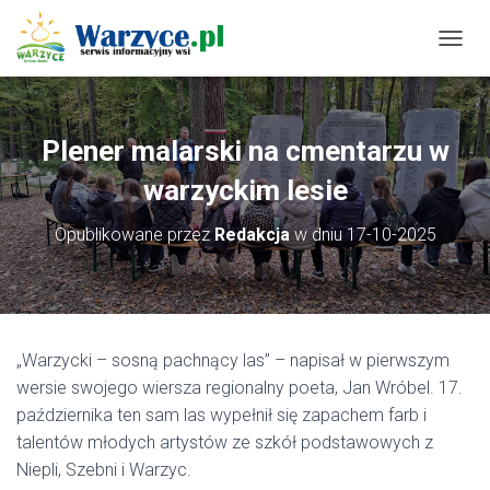
P
R
Z
E
Ł
Plener malarski na cmentarzu w
Ą
C
warzyckim lesie
Z
N
Opublikowane przez
Redakcja
w dniu
17-10-2025
A
W
I
G
A
C
„Warzycki – sosną pachnący las” – napisał w pierwszym
J
wersie swojego wiersza regionalny poeta, Jan Wróbel. 17.
Ę
października ten sam las wypełnił się zapachem farb i
talentów młodych artystów ze szkół podstawowych z
Niepli, Szebni i Warzyc.