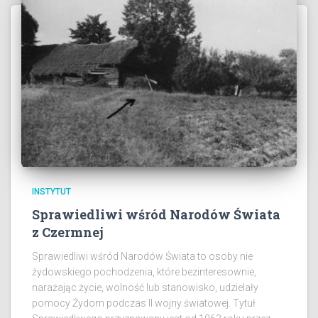
INSTYTUT
Sprawiedliwi wśród Narodów Świata
z Czermnej
Sprawiedliwi wśród Narodów Świata to osoby nie
żydowskiego pochodzenia, które bezinteresownie,
narażając życie, wolność lub stanowisko, udzielały
pomocy Żydom podczas II wojny światowej. Tytuł