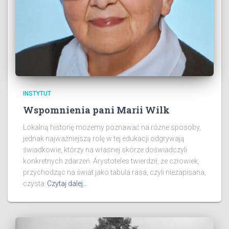
INSTYTUT
Wspomnienia pani Marii Wilk
Lokalną historię możemy poznawać na różne sposoby,
jednak najważniejszą rolę w tej edukacji odgrywają
świadkowie, którzy na własnej skórze doświadczyli
konkretnych zdarzeń. Arystoteles twierdził, że człowiek,
przychodząc na świat jako tabula rasa, czyli niezapisana,
czysta
Czytaj dalej…