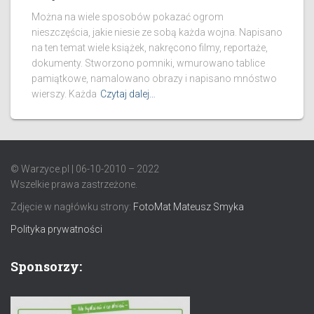
Można na wiele sposobów pokazać ogrom
nieszczęścia, jakie niesie ze sobą każda wojna. Napisano
na ten temat wiele książek, nakręcono filmy, reportaże,
dokumenty. Stworzono pomniki, wmurowano tablice
pamiątkowe, namalowano obrazy i napisano mnóstwo
wierszy. Każda
Czytaj dalej…
© Warzyce.pl | 06-10-2010 – 2022
Wszelkie prawa zastrzeżone.
Zdjęcie w nagłówku strony:
FotoMat Mateusz Smyka
Polityka prywatności
Sponsorzy: