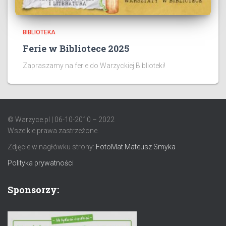
BIBLIOTEKA
Ferie w Bibliotece 2025
Zapraszamy na ferie do Warzyckiej Biblioteki!
© Warzyce.pl | 06-10-2010 – 2022
Wszelkie prawa zastrzeżone.
Zdjęcie w nagłówku strony:
FotoMat Mateusz Smyka
Polityka prywatności
Sponsorzy: