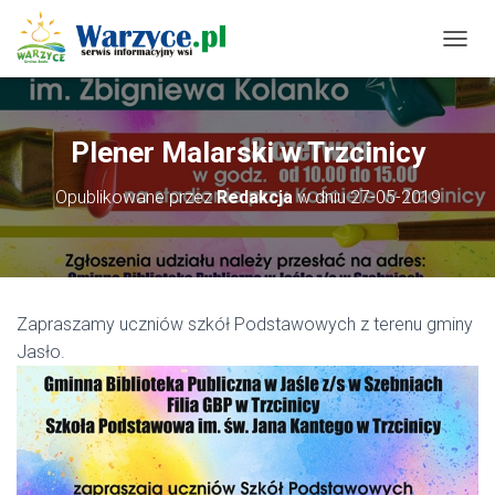
P
R
Z
E
Ł
Plener Malarski w Trzcinicy
Ą
C
Opublikowane przez
Redakcja
w dniu
27-05-2019
Z
N
A
W
I
G
Zapraszamy uczniów szkół Podstawowych z terenu gminy
A
C
Jasło.
J
Ę