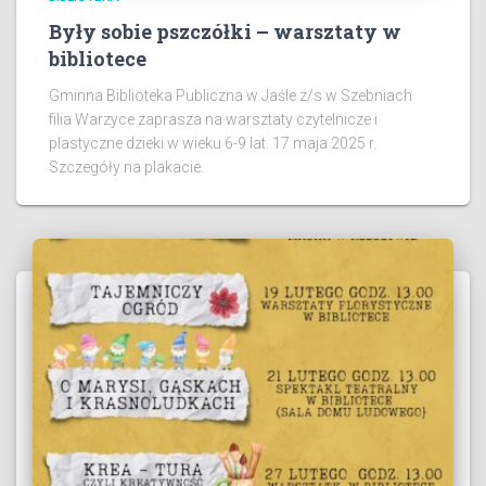
Były sobie pszczółki – warsztaty w
bibliotece
Gminna Biblioteka Publiczna w Jaśle z/s w Szebniach
filia Warzyce zaprasza na warsztaty czytelnicze i
plastyczne dzieki w wieku 6-9 lat. 17 maja 2025 r.
Szczegóły na plakacie.