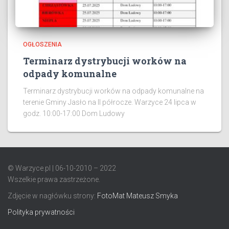
OGŁOSZENIA
Terminarz dystrybucji worków na
odpady komunalne
Terminarz dystrybucji worków na odpady komunalne na
terenie Gminy Jasło na II półrocze. Warzyce 24 lipca w
godz. 10:00-17:00 Dom Ludowy
© Warzyce.pl | 06-10-2010 – 2022
Wszelkie prawa zastrzeżone.
Zdjęcie w nagłówku strony:
FotoMat Mateusz Smyka
Polityka prywatności