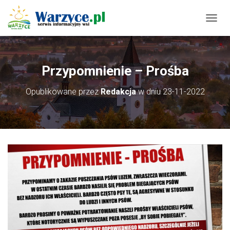
P
R
Z
E
Ł
Przypomnienie – Prośba
Ą
C
Opublikowane przez
Redakcja
w dniu
23-11-2022
Z
N
A
W
I
G
A
C
J
Ę