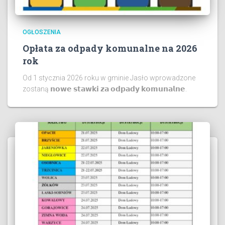
OGŁOSZENIA
Opłata za odpady komunalne na 2026
rok
Od 1 stycznia 2026 roku w gminie Jasło wprowadzone
zostaną 𝗻𝗼𝘄𝗲 𝘀𝘁𝗮𝘄𝗸𝗶 𝘇𝗮 𝗼𝗱𝗽𝗮𝗱𝘆 𝗸𝗼𝗺𝘂𝗻𝗮𝗹𝗻𝗲.