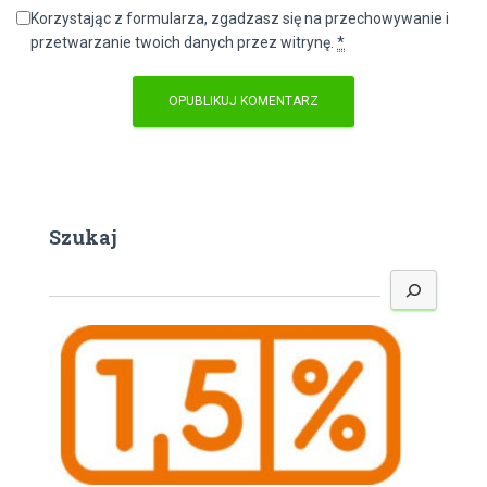
Korzystając z formularza, zgadzasz się na przechowywanie i
przetwarzanie twoich danych przez witrynę.
*
Szukaj
S
z
u
k
a
j