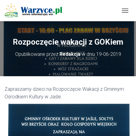
P
R
Z
E
Ł
Rozpoczęcie wakacji z GOKiem
Ą
C
Opublikowane przez
Redakcja
w dniu
19-06-2019
Z
N
A
W
I
G
Zapraszamy dzieci na Rozpoczęcie Wakacji z Gminnym
A
C
Ośrodkiem Kultury w Jaśle
J
Ę