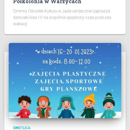
Półkolonia w Warzycach
Gminny Ośrodek Kultury w Jaśle serdecznie zaprasza
dzieciaki klas I-V na wspólnie spędzony czas podczas
wakacji
ŚWIETLICA