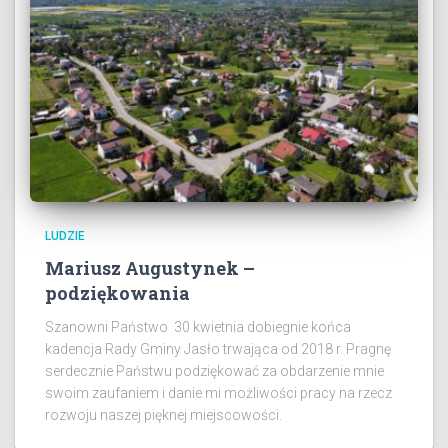
LUDZIE
Mariusz Augustynek –
podziękowania
Szanowni Państwo 30 kwietnia dobiegnie końca
kadencja Rady Gminy Jasło trwająca od 2018 r. Pragnę
serdecznie Państwu podziękować za obdarzenie mnie
swoim zaufaniem i danie mi możliwości pracy na rzecz
rozwoju naszej pięknej miejscowości.