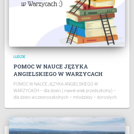
LUDZIE
POMOC W NAUCE JĘZYKA
ANGIELSKIEGO W WARZYCACH
POMOC W NAUCE JĘZYKA ANGIELSKIEGO W
WARZYCACH – dla dzieci ( nawet wiek przedszkolny) –
dla dzieci wczesnoszkolnych – młodzieży – dorosłych.