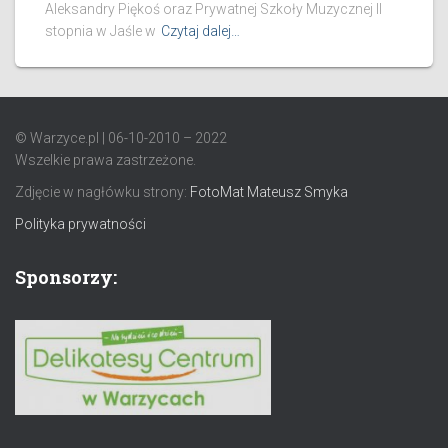
Aleksandry Piękoś oraz Prywatnej Szkoły Muzycznej II
stopnia w Jaśle w
Czytaj dalej…
© Warzyce.pl | 06-10-2010 – 2022
Wszelkie prawa zastrzeżone.
Zdjęcie w nagłówku strony:
FotoMat Mateusz Smyka
Polityka prywatności
Sponsorzy: