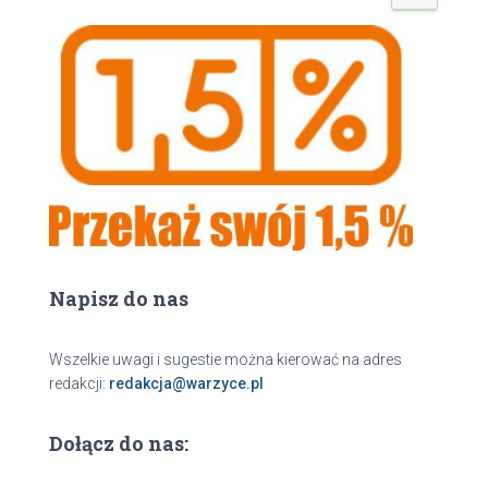
u
k
a
j
Napisz do nas
Wszelkie uwagi i sugestie można kierować na adres
redakcji:
redakcja@warzyce.pl
Dołącz do nas: