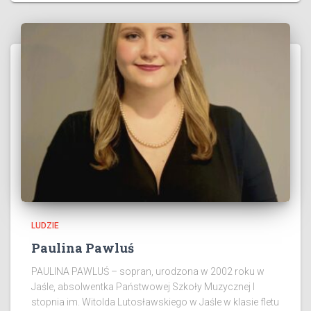
LUDZIE
Paulina Pawluś
PAULINA PAWLUŚ – sopran, urodzona w 2002 roku w
Jaśle, absolwentka Państwowej Szkoły Muzycznej I
stopnia im. Witolda Lutosławskiego w Jaśle w klasie fletu