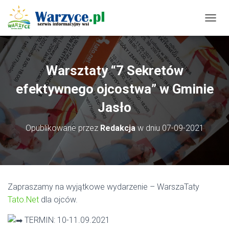
P
R
Z
E
Ł
Warsztaty “7 Sekretów
Ą
C
efektywnego ojcostwa” w Gminie
Z
N
Jasło
A
W
Opublikowane przez
Redakcja
w dniu
07-09-2021
I
G
A
C
J
Ę
Zapraszamy na wyjątkowe wydarzenie – WarszaTaty
Tato.Net
dla ojców.
TERMIN: 10-11.09.2021