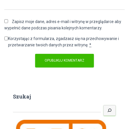
Zapisz moje dane, adres e-mail i witrynę w przeglądarce aby
wypełnić dane podczas pisania kolejnych komentarzy.
Korzystając z formularza, zgadzasz się na przechowywanie i
przetwarzanie twoich danych przez witrynę.
*
Szukaj
S
z
u
k