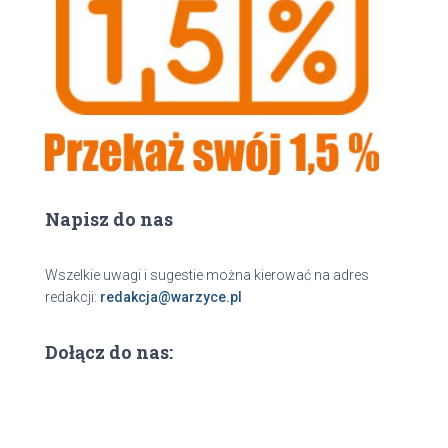
a
j
Napisz do nas
Wszelkie uwagi i sugestie można kierować na adres
redakcji:
redakcja@warzyce.pl
Dołącz do nas: