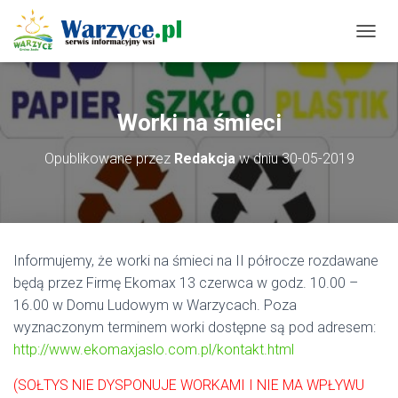
P
R
Z
E
Ł
Worki na śmieci
Ą
C
Opublikowane przez
Redakcja
w dniu
30-05-2019
Z
N
A
W
I
G
Informujemy, że worki na śmieci na II półrocze rozdawane
A
C
będą przez Firmę Ekomax 13 czerwca w godz. 10.00 –
J
16.00 w Domu Ludowym w Warzycach. Poza
Ę
wyznaczonym terminem worki dostępne są pod adresem:
http://www.ekomaxjaslo.com.pl/kontakt.html
(SOŁTYS NIE DYSPONUJE WORKAMI I NIE MA WPŁYWU