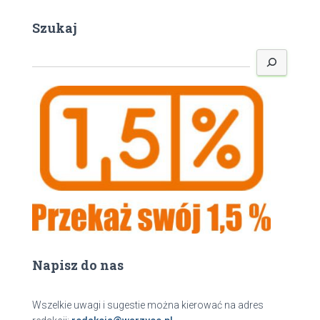
Szukaj
S
z
u
k
a
j
Napisz do nas
Wszelkie uwagi i sugestie można kierować na adres