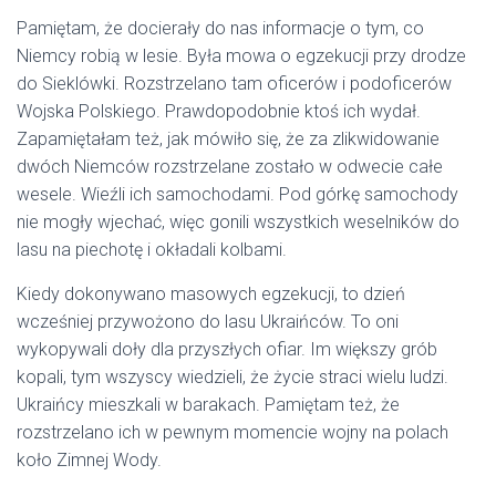
Pamiętam, że docierały do nas informacje o tym, co
Niemcy robią w lesie. Była mowa o egzekucji przy drodze
do Sieklówki. Rozstrzelano tam oficerów i podoficerów
Wojska Polskiego. Prawdopodobnie ktoś ich wydał.
Zapamiętałam też, jak mówiło się, że za zlikwidowanie
dwóch Niemców rozstrzelane zostało w odwecie całe
wesele. Wieźli ich samochodami. Pod górkę samochody
nie mogły wjechać, więc gonili wszystkich weselników do
lasu na piechotę i okładali kolbami.
Kiedy dokonywano masowych egzekucji, to dzień
wcześniej przywożono do lasu Ukraińców. To oni
wykopywali doły dla przyszłych ofiar. Im większy grób
kopali, tym wszyscy wiedzieli, że życie straci wielu ludzi.
Ukraińcy mieszkali w barakach. Pamiętam też, że
rozstrzelano ich w pewnym momencie wojny na polach
koło Zimnej Wody.