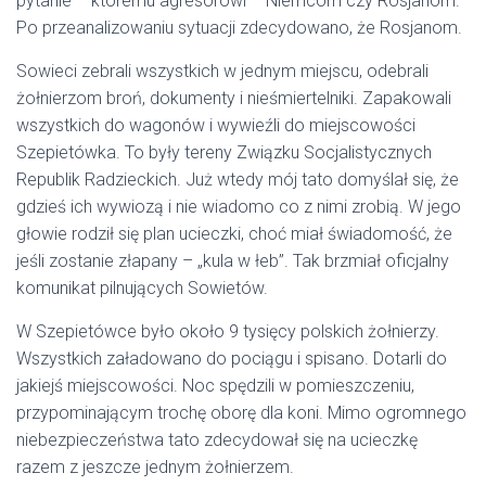
pytanie – któremu agresorowi – Niemcom czy Rosjanom.
Po przeanalizowaniu sytuacji zdecydowano, że Rosjanom.
Sowieci zebrali wszystkich w jednym miejscu, odebrali
żołnierzom broń, dokumenty i nieśmiertelniki. Zapakowali
wszystkich do wagonów i wywieźli do miejscowości
Szepietówka. To były tereny Związku Socjalistycznych
Republik Radzieckich. Już wtedy mój tato domyślał się, że
gdzieś ich wywiozą i nie wiadomo co z nimi zrobią. W jego
głowie rodził się plan ucieczki, choć miał świadomość, że
jeśli zostanie złapany – „kula w łeb”. Tak brzmiał oficjalny
komunikat pilnujących Sowietów.
W Szepietówce było około 9 tysięcy polskich żołnierzy.
Wszystkich załadowano do pociągu i spisano. Dotarli do
jakiejś miejscowości. Noc spędzili w pomieszczeniu,
przypominającym trochę oborę dla koni. Mimo ogromnego
niebezpieczeństwa tato zdecydował się na ucieczkę
razem z jeszcze jednym żołnierzem.