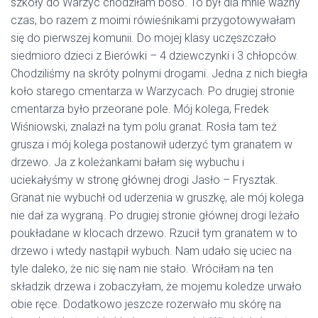
szkoły do Warzyc chodziłam boso. To był dla mnie ważny
czas, bo razem z moimi rówieśnikami przygotowywałam
się do pierwszej komunii. Do mojej klasy uczęszczało
siedmioro dzieci z Bierówki – 4 dziewczynki i 3 chłopców.
Chodziliśmy na skróty polnymi drogami. Jedna z nich biegła
koło starego cmentarza w Warzycach. Po drugiej stronie
cmentarza było przeorane pole. Mój kolega, Fredek
Wiśniowski, znalazł na tym polu granat. Rosła tam też
grusza i mój kolega postanowił uderzyć tym granatem w
drzewo. Ja z koleżankami bałam się wybuchu i
uciekałyśmy w stronę głównej drogi Jasło – Frysztak.
Granat nie wybuchł od uderzenia w gruszkę, ale mój kolega
nie dał za wygraną. Po drugiej stronie głównej drogi leżało
poukładane w klocach drzewo. Rzucił tym granatem w to
drzewo i wtedy nastąpił wybuch. Nam udało się uciec na
tyle daleko, że nic się nam nie stało. Wróciłam na ten
składzik drzewa i zobaczyłam, że mojemu koledze urwało
obie ręce. Dodatkowo jeszcze rozerwało mu skórę na