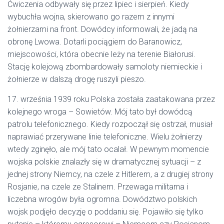
Ćwiczenia odbywały się przez lipiec i sierpień. Kiedy
wybuchła wojna, skierowano go razem z innymi
żołnierzami na front. Dowódcy informowali, że jadą na
obronę Lwowa. Dotarli pociągiem do Baranowicz,
miejscowości, która obecnie leży na terenie Białorusi.
Stację kolejową zbombardowały samoloty niemieckie i
żołnierze w dalszą drogę ruszyli pieszo.
17. września 1939 roku Polska została zaatakowana przez
kolejnego wroga – Sowietów. Mój tato był dowódcą
patrolu telefonicznego. Kiedy rozpoczął się ostrzał, musiał
naprawiać przerywane linie telefoniczne. Wielu żołnierzy
wtedy zginęło, ale mój tato ocalał. W pewnym momencie
wojska polskie znalazły się w dramatycznej sytuacji – z
jednej strony Niemcy, na czele z Hitlerem, a z drugiej strony
Rosjanie, na czele ze Stalinem. Przewaga militarna i
liczebna wrogów była ogromna. Dowództwo polskich
wojsk podjęło decyzję o poddaniu się. Pojawiło się tylko