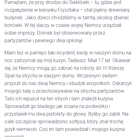
Pamiętam, że przy drodze do Sieklówki – tu, gdzie jest
rozgałęzienie w kierunku Frysztaka – stał piękny drewniany
budynek. Jako dzieci chodziliśmy w tamtą okolicę zbierać
borówki. W tej daczy w czasie wojny Niemcy urządzali
sobie imprezy. Domek był obserwowany przez
partyzantów i pewnego dnia spłonął.
Mam też w pamięci taki incydent, kiedy w naszym domu na
noc zatrzymał się mój kuzyn, Tadeusz. Miał 17 lat. Obawiał
się, że Niemcy mogą go zabrać na roboty do III Rzeszy.
Spał na strychu w naszym domu. Wczesnym świtem
przyszli do nas dwaj Niemcy i obudzili wszystkich. Oskarżyli
mojego tatę o przechowywanie na strychu partyzantów.
Tato ich wpuścił na ten strych i tam znaleźli kuzyna.
Sprowadzili go bladego jak ściana na podwórko i
przystawili mu dwa pistolety do głowy. Byliby go zabili. Na
całe szczęście sprowadzono sołtysa, który znał trochę
język niemiecki. Coś im tam powiedział i mojego kuzyna
wypuścili.