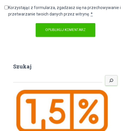
Korzystając z formularza, zgadzasz się na przechowywanie i
przetwarzanie twoich danych przez witrynę.
*
Szukaj
S
z
u
k
a
j