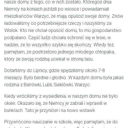
nasze domy z tego, co w nich zostało. Któregoś dnia
Niemcy na koniach jeździli po wiosce i powiadamiali
mieszkańców Warzyc, że mają opuścić swoje domy. Znów
ładowaliśmy co potrzebniejsze rzeczy i ruszyliśmy za
Wisłok. Kto nie chciał opuścić domu, to mu gospodarstwo
podpalano. Część ludzi chciała schronić się w lesie, w
nadziei, że to wszystko szybko się skończy. Wtedy też,
pamiętam, że postrzelono jednego młodego chłopaka,
który ze swoją rodziną uciekał w stronę lasu.
Dotarliśmy do Lipnicy, gdzie spędziliśmy około 7-8
miesięcy. Było biednie i głodno. W każdym domu była jakaś
rodzina z Bierówki, Lubli, Sieklówki, Warzyc.
Kiedy wróciliśmy z wysiedlenia, w naszym domu nie było
okien. Okazało się, że Niemcy je zabrali i wprawili w
bunkrach. Tato je przyniósł i na nowo wstawił.
Przywrócono nauczanie w szkole, więc pamiętam, że do