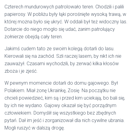
Czterech mundurowych patrolowało teren. Chodzili i palili
papierosy. W pobliżu były łąki porośnięte wysoką trawą, w
której można było się ukryć. W oddali był też widoczny las.
Dotarcie do niego mogło się udać, zanim patrolujący
żołnierze obejdą cały teren.
Jakimś cudem tato ze swoim kolegą dotarli do lasu.
Kierowali się na zachód. Szli raczej lasem, by nikt ich nie
zauważył. Czasami wychodzili, by zerwać kilka kłosów
zboża i je zjeść.
W pewnym momencie dotarli do domu gajowego. Był
Polakiem. Miał żonę Ukrainkę, Zosię. Na początku nie
chcieli powiedzieć, kim są i przed kim uciekają, bo bali się,
by ich nie wydano. Gajowy okazał się być porządnym
człowiekiem. Domyślił się wszystkiego bez zbędnych
pytań. Dał im jeść i zorganizował dla nich cywilne ubrania.
Mogli ruszyć w dalszą drogę.