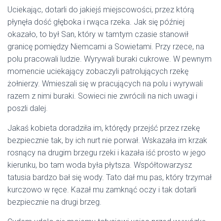
Uciekając, dotarli do jakiejś miejscowości, przez którą
płynęła dość głęboka i rwąca rzeka. Jak się później
okazało, to był San, który w tamtym czasie stanowił
granicę pomiędzy Niemcami a Sowietami. Przy rzece, na
polu pracowali ludzie. Wyrywali buraki cukrowe. W pewnym
momencie uciekający zobaczyli patrolujących rzekę
żołnierzy. Wmieszali się w pracujących na polu i wyrywali
razem z nimi buraki. Sowieci nie zwrócili na nich uwagi i
poszli dalej.
Jakaś kobieta doradziła im, którędy przejść przez rzekę
bezpiecznie tak, by ich nurt nie porwał. Wskazała im krzak
rosnący na drugim brzegu rzeki i kazała iść prosto w jego
kierunku, bo tam woda była płytsza. Współtowarzysz
tatusia bardzo bał się wody. Tato dał mu pas, który trzymał
kurczowo w ręce. Kazał mu zamknąć oczy i tak dotarli
bezpiecznie na drugi brzeg.