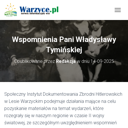
P
R
Z
E
Ł
Wspomnienia Pani Władysławy
Ą
C
Tymińskiej
Z
N
Opublikowane przez
Redakcja
w dniu
14-09-2025
A
W
I
G
A
C
Społeczny Instytut Dokumentowania Zbrodni Hitlerowskich
J
w Lesie Warzyckim podejmuje działania mające na celu
Ę
pozyskanie materiałów na temat wydarzeń, które
rozegrały się w naszym regionie w czasie II wojny
światowej, ze szczególnym uwzględnieniem wspomnień