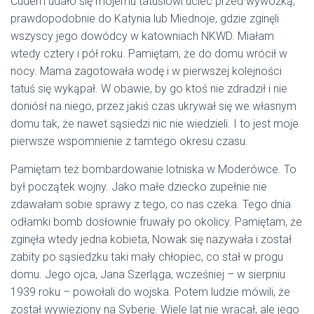
Cudem udało się mojemu tatusiowi uciec przed wywózką,
prawdopodobnie do Katynia lub Miednoje, gdzie zginęli
wszyscy jego dowódcy w katowniach NKWD. Miałam
wtedy cztery i pół roku. Pamiętam, że do domu wrócił w
nocy. Mama zagotowała wodę i w pierwszej kolejności
tatuś się wykąpał. W obawie, by go ktoś nie zdradził i nie
doniósł na niego, przez jakiś czas ukrywał się we własnym
domu tak, że nawet sąsiedzi nic nie wiedzieli. I to jest moje
pierwsze wspomnienie z tamtego okresu czasu.
Pamiętam też bombardowanie lotniska w Moderówce. To
był początek wojny. Jako małe dziecko zupełnie nie
zdawałam sobie sprawy z tego, co nas czeka. Tego dnia
odłamki bomb dosłownie fruwały po okolicy. Pamiętam, że
zginęła wtedy jedna kobieta, Nowak się nazywała i został
zabity po sąsiedzku taki mały chłopiec, co stał w progu
domu. Jego ojca, Jana Szerląga, wcześniej – w sierpniu
1939 roku – powołali do wojska. Potem ludzie mówili, że
został wywieziony na Syberię. Wiele lat nie wracał, ale jego