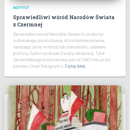
INSTYTUT
Sprawiedliwi wśród Narodów Świata
z Czermnej
Sprawiedliwi wśród Narodów Świata to osoby nie
żydowskiego pochodzenia, które bezinteresownie,
narażając życie, wolność lub stanowisko, udzielały
pomocy Żydom podczas II wojny światowej. Tytuł
Sprawiedliwego przyznawany jest od 1963 roku przez
państwo Izrael Ratującym z
Czytaj dalej…