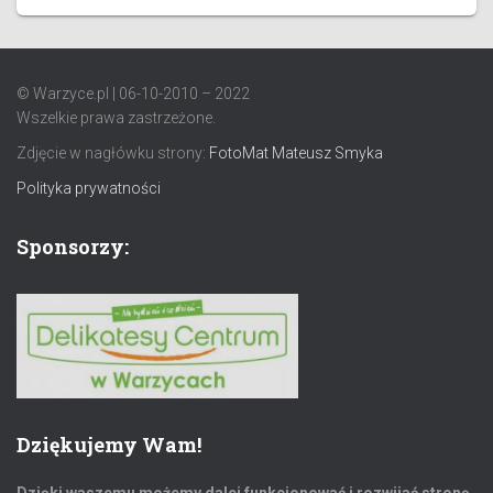
© Warzyce.pl | 06-10-2010 – 2022
Wszelkie prawa zastrzeżone.
Zdjęcie w nagłówku strony:
FotoMat Mateusz Smyka
Polityka prywatności
Sponsorzy:
Dziękujemy Wam!