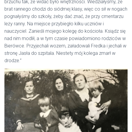
brzuchu tak, że widać było wnętrzności. Wiedziałyśmy, że
brat rannego chodzi do siódmej klasy, więc co sił w nogach
pognałyśmy do szkoły, żeby dać znać, że przy cmentarzu
leży ranny. Na miejsce przybiegło kilku uczniów i
nauczyciel. Zanieśli mojego kolegę do kościoła. Ksiądz się
nad nim modlił, a w tym czasie powiadomiono rodziców w
Bierówce. Przyjechali wozem, załadowali Fredka i jechali w
stronę Jasła do szpitala. Niestety mój kolega zmarł w
drodze.”