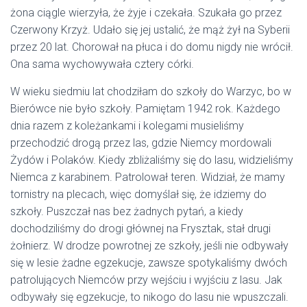
żona ciągle wierzyła, że żyje i czekała. Szukała go przez
Czerwony Krzyż. Udało się jej ustalić, że mąż żył na Syberii
przez 20 lat. Chorował na płuca i do domu nigdy nie wrócił.
Ona sama wychowywała cztery córki.
W wieku siedmiu lat chodziłam do szkoły do Warzyc, bo w
Bierówce nie było szkoły. Pamiętam 1942 rok. Każdego
dnia razem z koleżankami i kolegami musieliśmy
przechodzić drogą przez las, gdzie Niemcy mordowali
Żydów i Polaków. Kiedy zbliżaliśmy się do lasu, widzieliśmy
Niemca z karabinem. Patrolował teren. Widział, że mamy
tornistry na plecach, więc domyślał się, że idziemy do
szkoły. Puszczał nas bez żadnych pytań, a kiedy
dochodziliśmy do drogi głównej na Frysztak, stał drugi
żołnierz. W drodze powrotnej ze szkoły, jeśli nie odbywały
się w lesie żadne egzekucje, zawsze spotykaliśmy dwóch
patrolujących Niemców przy wejściu i wyjściu z lasu. Jak
odbywały się egzekucje, to nikogo do lasu nie wpuszczali.