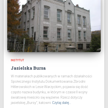
INSTYTUT
Jasielska Bursa
W materiałach publikowanych w ramach działalności
Społecznego Instytutu Dokumentowania Zbrodni
Hitlerowskich w Lesie Warzyckim, pojawia się dość
często nazwa budynku, w którym w czasie II wojny
światowej mieściło się więzienie. Rzecz dotyczy
jasielskiej „Bursy”, katowni
Czytaj dalej…