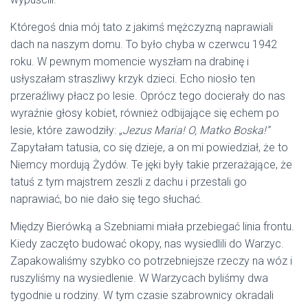
Któregoś dnia mój tato z jakimś mężczyzną naprawiali
dach na naszym domu. To było chyba w czerwcu 1942
roku. W pewnym momencie wyszłam na drabinę i
usłyszałam straszliwy krzyk dzieci. Echo niosło ten
przeraźliwy płacz po lesie. Oprócz tego docierały do nas
wyraźnie głosy kobiet, również odbijające się echem po
lesie, które zawodziły: „
Jezus Maria! O, Matko Boska!”
Zapytałam tatusia, co się dzieje, a on mi powiedział, że to
Niemcy mordują Żydów. Te jęki były takie przerażające, że
tatuś z tym majstrem zeszli z dachu i przestali go
naprawiać, bo nie dało się tego słuchać.
Między Bierówką a Szebniami miała przebiegać linia frontu.
Kiedy zaczęto budować okopy, nas wysiedlili do Warzyc.
Zapakowaliśmy szybko co potrzebniejsze rzeczy na wóz i
ruszyliśmy na wysiedlenie. W Warzycach byliśmy dwa
tygodnie u rodziny. W tym czasie szabrownicy okradali