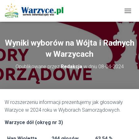
P
R
Z
E
Ł
Wyniki wyborów na Wójta i Radnych
Ą
C
w Warzycach
Z
N
Opublikowane przez
Redakcja
w dniu
08-04-2024
A
W
I
G
A
C
W rozszerzeniu informacji prezentujemy jak głosowały
J
Warzyce w 2024 roku w Wyborach Samorządowych.
Ę
Warzyce dół (okręg nr 3)
Hap Wioletta
244 głosów
63,54 %