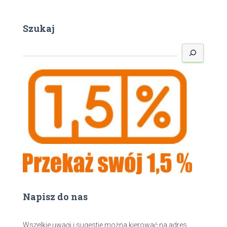
Szukaj
S
z
u
k
a
j
Napisz do nas
Wszelkie uwagi i sugestie można kierować na adres