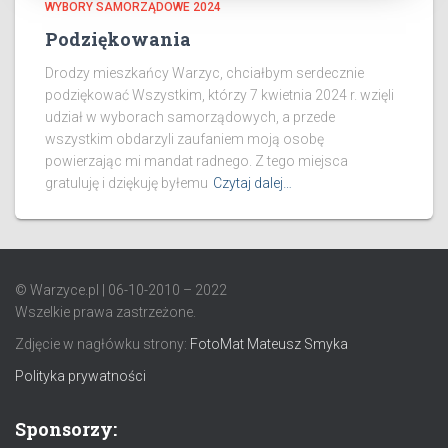
WYBORY SAMORZĄDOWE 2024
Podziękowania
Drodzy mieszkańcy Warzyc, chciałbym serdecznie
podziękować Wszystkim, którzy 7 kwietnia 2024 r. wzięli
udział w wyborach samorządowych, a przede
wszystkim obdarzyli zaufaniem moją osobę
powierzając mi mandat radnego. Z tego miejsca
gratuluję i dziękuję byłemu
Czytaj dalej…
© Warzyce.pl | 06-10-2010 – 2022
Wszelkie prawa zastrzeżone.
Zdjęcie w nagłówku strony:
FotoMat Mateusz Smyka
Polityka prywatności
Sponsorzy: