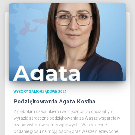
WYBORY SAMORZĄDOWE 2024
Podziękowania Agata Kosiba
Z głębokim szacunkiem i wdzięcznością chciałabym
wyrazić serdeczne podziękowania za Wasze wsparcie w
czasie wyborów samorządowych. Wasze cenne
oddanie głosu na moją osobę oraz Wasze niezawodne