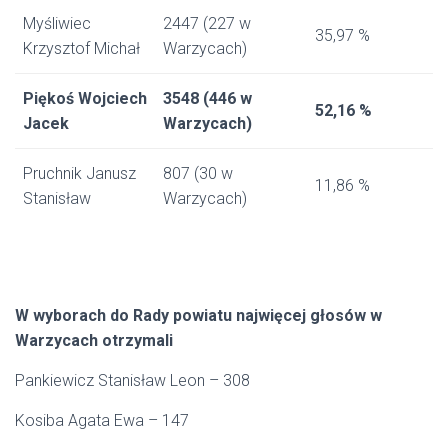
Myśliwiec
2447 (227 w
35,97 %
Krzysztof Michał
Warzycach)
Piękoś Wojciech
3548 (446 w
52,16 %
Jacek
Warzycach)
Pruchnik Janusz
807 (30 w
11,86 %
Stanisław
Warzycach)
W wyborach do Rady powiatu najwięcej głosów w
Warzycach otrzymali
Pankiewicz Stanisław Leon – 308
Kosiba Agata Ewa – 147