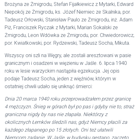
Brożyna ze Żmigrodu, Stefan Fijałkiewicz z Mytarki, Edward
Niepokój ze Żmigrodu, ks. Józef Niemiec ze Skalnika, por.
Tadeusz Orłowski, Stanisław Paulo ze Żmigrodu, inż. Adam
Piż, Franciszek Ryczak z Mytarki, Marian Sokalski ze
Żmigrodu, Leon Wdówka ze Żmigrodu, por. Chwiedorowicz,
por. Kwiatkowski, por. Rydzewski, Tadeusz Socha, Mikuta.
Wszyscy oni szli na Węgry, ale zostali aresztowani w pasie
granicznym i osadzeni w więzieniu w Jaśle. 6. lipca 1940
roku w lesie warzyckim nastąpiła egzekucja. Jej opis
podaje Tadeusz Socha, jeden z więźniów, którym w
ostatniej chwili udało się uniknąć śmierci:
Dnia 20 marca 1940 roku przeprowadzałem przez granicę
4 mężczyzn. Śnieg w górach był po pas i gdyby nie to, straż
graniczna nigdy by nas nie złapała. Niektórzy z
okolicznych Łemków śledzili nas, gdyż Niemcy płacili za
każdego złapanego po 15 złotych. Oni też ułatwili
Niemcom zadanie. W Jaśle, w budynku gestapo, zaczęto