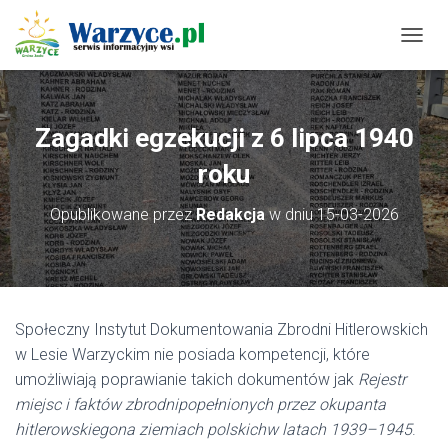
P
R
Z
E
Ł
Zagadki egzekucji z 6 lipca 1940
Ą
C
roku
Z
N
Opublikowane przez
Redakcja
w dniu
15-03-2026
A
W
I
G
A
C
Społeczny Instytut Dokumentowania Zbrodni Hitlerowskich
J
w Lesie Warzyckim nie posiada kompetencji, które
Ę
umożliwiają poprawianie takich dokumentów jak
Rejestr
miejsc i faktów zbrodnipopełnionych przez okupanta
hitlerowskiegona ziemiach polskichw latach 1939–1945
.