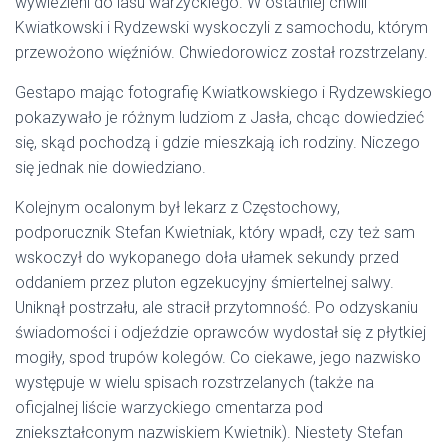
wywiezieni do lasu warzyckiego. W ostatniej chwili
Kwiatkowski i Rydzewski wyskoczyli z samochodu, którym
przewożono więźniów. Chwiedorowicz został rozstrzelany.
Gestapo mając fotografię Kwiatkowskiego i Rydzewskiego
pokazywało je różnym ludziom z Jasła, chcąc dowiedzieć
się, skąd pochodzą i gdzie mieszkają ich rodziny. Niczego
się jednak nie dowiedziano.
Kolejnym ocalonym był lekarz z Częstochowy,
podporucznik Stefan Kwietniak, który wpadł, czy też sam
wskoczył do wykopanego doła ułamek sekundy przed
oddaniem przez pluton egzekucyjny śmiertelnej salwy.
Uniknął postrzału, ale stracił przytomność. Po odzyskaniu
świadomości i odjeździe oprawców wydostał się z płytkiej
mogiły, spod trupów kolegów. Co ciekawe, jego nazwisko
występuje w wielu spisach rozstrzelanych (także na
oficjalnej liście warzyckiego cmentarza pod
zniekształconym nazwiskiem Kwietnik). Niestety Stefan