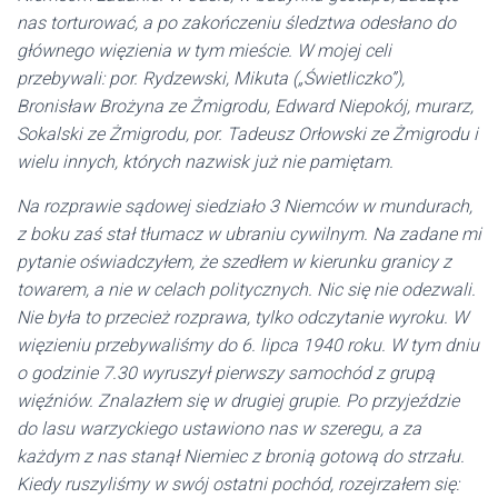
nas torturować, a po zakończeniu śledztwa odesłano do
głównego więzienia w tym mieście. W mojej celi
przebywali: por. Rydzewski, Mikuta („Świetliczko”),
Bronisław Brożyna ze Żmigrodu, Edward Niepokój, murarz,
Sokalski ze Żmigrodu, por. Tadeusz Orłowski ze Żmigrodu i
wielu innych, których nazwisk już nie pamiętam.
Na rozprawie sądowej siedziało 3 Niemców w mundurach,
z boku zaś stał tłumacz w ubraniu cywilnym. Na zadane mi
pytanie oświadczyłem, że szedłem w kierunku granicy z
towarem, a nie w celach politycznych. Nic się nie odezwali.
Nie była to przecież rozprawa, tylko odczytanie wyroku. W
więzieniu przebywaliśmy do 6. lipca 1940 roku. W tym dniu
o godzinie 7.30 wyruszył pierwszy samochód z grupą
więźniów. Znalazłem się w drugiej grupie. Po przyjeździe
do lasu warzyckiego ustawiono nas w szeregu, a za
każdym z nas stanął Niemiec z bronią gotową do strzału.
Kiedy ruszyliśmy w swój ostatni pochód, rozejrzałem się: