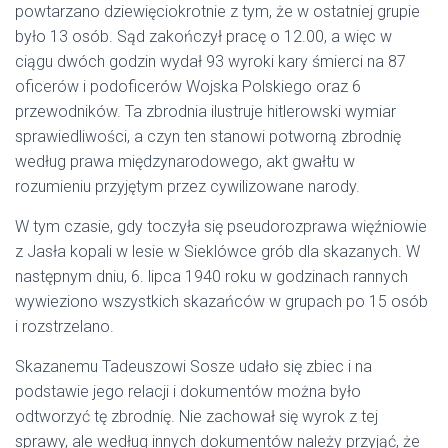
powtarzano dziewięciokrotnie z tym, że w ostatniej grupie
było 13 osób. Sąd zakończył pracę o 12.00, a więc w
ciągu dwóch godzin wydał 93 wyroki kary śmierci na 87
oficerów i podoficerów Wojska Polskiego oraz 6
przewodników. Ta zbrodnia ilustruje hitlerowski wymiar
sprawiedliwości, a czyn ten stanowi potworną zbrodnię
według prawa międzynarodowego, akt gwałtu w
rozumieniu przyjętym przez cywilizowane narody.
W tym czasie, gdy toczyła się pseudorozprawa więźniowie
z Jasła kopali w lesie w Sieklówce grób dla skazanych. W
następnym dniu, 6. lipca 1940 roku w godzinach rannych
wywieziono wszystkich skazańców w grupach po 15 osób
i rozstrzelano.
Skazanemu Tadeuszowi Sosze udało się zbiec i na
podstawie jego relacji i dokumentów można było
odtworzyć tę zbrodnię. Nie zachował się wyrok z tej
sprawy, ale według innych dokumentów należy przyjąć, że