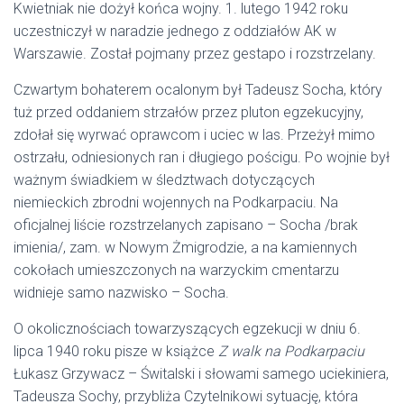
Kwietniak nie dożył końca wojny. 1. lutego 1942 roku
uczestniczył w naradzie jednego z oddziałów AK w
Warszawie. Został pojmany przez gestapo i rozstrzelany.
Czwartym bohaterem ocalonym był Tadeusz Socha, który
tuż przed oddaniem strzałów przez pluton egzekucyjny,
zdołał się wyrwać oprawcom i uciec w las. Przeżył mimo
ostrzału, odniesionych ran i długiego pościgu. Po wojnie był
ważnym świadkiem w śledztwach dotyczących
niemieckich zbrodni wojennych na Podkarpaciu. Na
oficjalnej liście rozstrzelanych zapisano – Socha /brak
imienia/, zam. w Nowym Żmigrodzie, a na kamiennych
cokołach umieszczonych na warzyckim cmentarzu
widnieje samo nazwisko – Socha.
O okolicznościach towarzyszących egzekucji w dniu 6.
lipca 1940 roku pisze w książce
Z walk na Podkarpaciu
Łukasz Grzywacz – Świtalski i słowami samego uciekiniera,
Tadeusza Sochy, przybliża Czytelnikowi sytuację, która