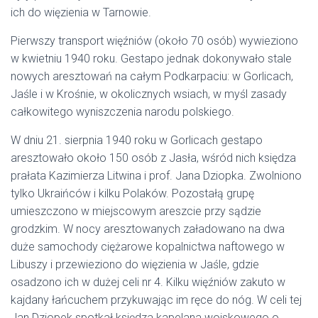
ich do więzienia w Tarnowie.
Pierwszy transport więźniów (około 70 osób) wywieziono
w kwietniu 1940 roku. Gestapo jednak dokonywało stale
nowych aresztowań na całym Podkarpaciu: w Gorlicach,
Jaśle i w Krośnie, w okolicznych wsiach, w myśl zasady
całkowitego wyniszczenia narodu polskiego.
W dniu 21. sierpnia 1940 roku w Gorlicach gestapo
aresztowało około 150 osób z Jasła, wśród nich księdza
prałata Kazimierza Litwina i prof. Jana Dziopka. Zwolniono
tylko Ukraińców i kilku Polaków. Pozostałą grupę
umieszczono w miejscowym areszcie przy sądzie
grodzkim. W nocy aresztowanych załadowano na dwa
duże samochody ciężarowe kopalnictwa naftowego w
Libuszy i przewieziono do więzienia w Jaśle, gdzie
osadzono ich w dużej celi nr 4. Kilku więźniów zakuto w
kajdany łańcuchem przykuwając im ręce do nóg. W celi tej
Jan Dziopek spotkał księdza kapelana wojskowego o