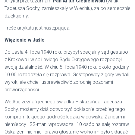
Artykuł przekazał nam
Pan Artur Ciepielowski
(wnuk
Tadeusza Sochy, zamieszkały w Wiedniu), za co serdecznie
dziękujemy.
Treść artykułu jest następująca:
Więzienie w Jaśle
Do Jasła 4. lipca 1940 roku przybył specjalny sąd gestapo
z Krakowa i w sali byłego Sądu Okręgowego rozpoczął
swoją działalność. W dniu 5. lipca 1940 roku około godziny
10.00 rozpoczęła się rozprawa. Gestapowcy z góry wydali
wyrok, ale chcieli usprawiedliwić zbrodnię pozorami
praworządności.
Według zeznań jednego świadka – skazańca Tadeusza
Sochy, możemy dziś odtworzyć dokładnie przebieg tego
kompromitującego godność ludzką widowiska.Żandarmi
niemieccy i SS-mani wprowadzali 10 osób na salę rozpraw.
Oskarżeni nie mieli prawa głosu, nie wolno im było składać