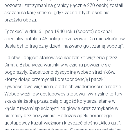
pozostali zatrzymani na granicy (łącznie 270 osób) zostali
skazani na karę śmierci, gdyż żadna z tych osób nie
przeżyła obozu.
Egzekucji w dniu 6. lipca 1940 roku (sobota) dokonał
specjalny batalion 45 policji z Rzeszowa. Dla mieszkańców
Jasła był to tragiczny dzień i nazwano go „czarną sobotą”.
Od chwili objęcia stanowiska naczelnika więzienia przez
Dimitra Babanycza warunki w więzieniu poważnie się
pogorszyły. Zaostrzono dyscyplinę wobec strażników,
którzy dotąd przemycali korespondencję i paczki
żywnościowe więźniom, a od nich wiadomości dla rodzin.
Wobec więźniów gestapowcy stosowali wymyślne tortury:
skakanie żabką przez całą długość korytarza, stanie w
kącie z rękami splecionymi na głowie oraz zamykanie w
ciemnicy bez pożywienia. Podczas apelu porannego
gestapowcy kazali więźniom krzyczeć głośno „Alles gut!”,