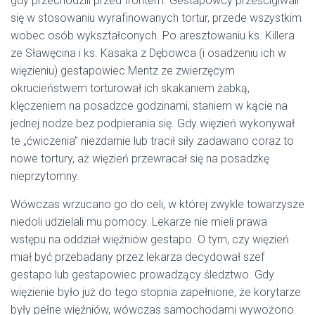
gdy przechodzili przed frontem. Gestapowcy prześcigiwali
się w stosowaniu wyrafinowanych tortur, przede wszystkim
wobec osób wykształconych. Po aresztowaniu ks. Killera
ze Sławęcina i ks. Kasaka z Dębowca (i osadzeniu ich w
więzieniu) gestapowiec Mentz ze zwierzęcym
okrucieństwem torturował ich skakaniem żabką,
klęczeniem na posadzce godzinami, staniem w kącie na
jednej nodze bez podpierania się. Gdy więzień wykonywał
te „ćwiczenia” niezdarnie lub tracił siły zadawano coraz to
nowe tortury, aż więzień przewracał się na posadzkę
nieprzytomny.
Wówczas wrzucano go do celi, w której zwykle towarzysze
niedoli udzielali mu pomocy. Lekarze nie mieli prawa
wstępu na oddział więźniów gestapo. O tym, czy więzień
miał być przebadany przez lekarza decydował szef
gestapo lub gestapowiec prowadzący śledztwo. Gdy
więzienie było już do tego stopnia zapełnione, że korytarze
były pełne więźniów, wówczas samochodami wywożono