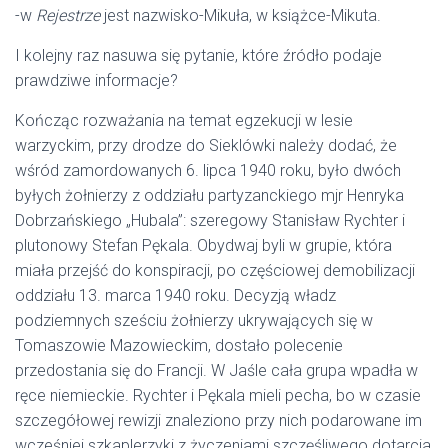
-w
Rejestrze
jest nazwisko-Mikuła, w książce-Mikuta.
I kolejny raz nasuwa się pytanie, które źródło podaje
prawdziwe informacje?
Kończąc rozważania na temat egzekucji w lesie
warzyckim, przy drodze do Sieklówki należy dodać, że
wśród zamordowanych 6. lipca 1940 roku, było dwóch
byłych żołnierzy z oddziału partyzanckiego mjr Henryka
Dobrzańskiego „Hubala”: szeregowy Stanisław Rychter i
plutonowy Stefan Pękala. Obydwaj byli w grupie, która
miała przejść do konspiracji, po częściowej demobilizacji
oddziału 13. marca 1940 roku. Decyzją władz
podziemnych sześciu żołnierzy ukrywających się w
Tomaszowie Mazowieckim, dostało polecenie
przedostania się do Francji. W Jaśle cała grupa wpadła w
ręce niemieckie. Rychter i Pękala mieli pecha, bo w czasie
szczegółowej rewizji znaleziono przy nich podarowane im
wcześniej szkaplerzyki z życzeniami szczęśliwego dotarcia