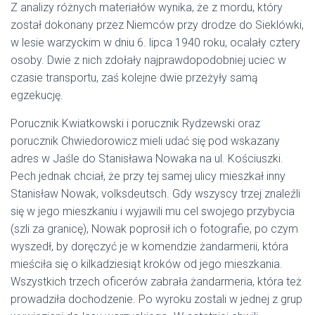
Z analizy różnych materiałów wynika, że z mordu, który
został dokonany przez Niemców przy drodze do Sieklówki,
w lesie warzyckim w dniu 6. lipca 1940 roku, ocalały cztery
osoby. Dwie z nich zdołały najprawdopodobniej uciec w
czasie transportu, zaś kolejne dwie przeżyły samą
egzekucję.
Porucznik Kwiatkowski i porucznik Rydzewski oraz
porucznik Chwiedorowicz mieli udać się pod wskazany
adres w Jaśle do Stanisława Nowaka na ul. Kościuszki.
Pech jednak chciał, że przy tej samej ulicy mieszkał inny
Stanisław Nowak, volksdeutsch. Gdy wszyscy trzej znaleźli
się w jego mieszkaniu i wyjawili mu cel swojego przybycia
(szli za granicę), Nowak poprosił ich o fotografie, po czym
wyszedł, by doręczyć je w komendzie żandarmerii, która
mieściła się o kilkadziesiąt kroków od jego mieszkania.
Wszystkich trzech oficerów zabrała żandarmeria, która też
prowadziła dochodzenie. Po wyroku zostali w jednej z grup