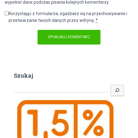
wypełnić dane podczas pisania kolejnych komentarzy.
Korzystając z formularza, zgadzasz się na przechowywanie i
przetwarzanie twoich danych przez witrynę.
*
Szukaj
S
z
u
k
a
j