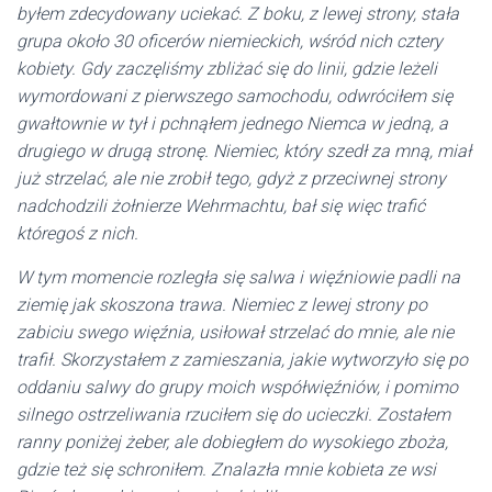
byłem zdecydowany uciekać. Z boku, z lewej strony, stała
grupa około 30 oficerów niemieckich, wśród nich cztery
kobiety. Gdy zaczęliśmy zbliżać się do linii, gdzie leżeli
wymordowani z pierwszego samochodu, odwróciłem się
gwałtownie w tył i pchnąłem jednego Niemca w jedną, a
drugiego w drugą stronę. Niemiec, który szedł za mną, miał
już strzelać, ale nie zrobił tego, gdyż z przeciwnej strony
nadchodzili żołnierze Wehrmachtu, bał się więc trafić
któregoś z nich.
W tym momencie rozległa się salwa i więźniowie padli na
ziemię jak skoszona trawa. Niemiec z lewej strony po
zabiciu swego więźnia, usiłował strzelać do mnie, ale nie
trafił. Skorzystałem z zamieszania, jakie wytworzyło się po
oddaniu salwy do grupy moich współwięźniów, i pomimo
silnego ostrzeliwania rzuciłem się do ucieczki. Zostałem
ranny poniżej żeber, ale dobiegłem do wysokiego zboża,
gdzie też się schroniłem. Znalazła mnie kobieta ze wsi