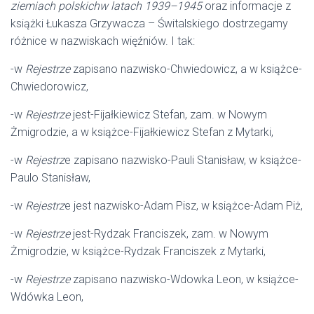
ziemiach polskichw latach 1939–1945
oraz informacje z
książki Łukasza Grzywacza – Świtalskiego dostrzegamy
różnice w nazwiskach więźniów. I tak:
-w
Rejestrze
zapisano nazwisko-Chwiedowicz, a w książce-
Chwiedorowicz,
-w
Rejestrze
jest-Fijałkiewicz Stefan, zam. w Nowym
Żmigrodzie, a w książce-Fijałkiewicz Stefan z Mytarki,
-w
Rejestrz
e zapisano nazwisko-Pauli Stanisław, w książce-
Paulo Stanisław,
-w
Rejestrz
e jest nazwisko-Adam Pisz, w książce-Adam Piż,
-w
Rejestrze
jest-Rydzak Franciszek, zam. w Nowym
Żmigrodzie, w książce-Rydzak Franciszek z Mytarki,
-w
Rejestrze
zapisano nazwisko-Wdowka Leon, w książce-
Wdówka Leon,