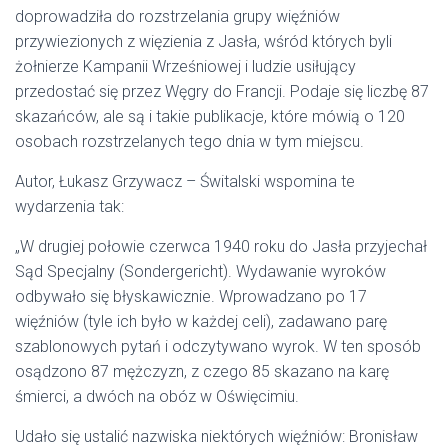
doprowadziła do rozstrzelania grupy więźniów
przywiezionych z więzienia z Jasła, wśród których byli
żołnierze Kampanii Wrześniowej i ludzie usiłujący
przedostać się przez Węgry do Francji. Podaje się liczbę 87
skazańców, ale są i takie publikacje, które mówią o 120
osobach rozstrzelanych tego dnia w tym miejscu.
Autor, Łukasz Grzywacz – Świtalski wspomina te
wydarzenia tak:
„W drugiej połowie czerwca 1940 roku do Jasła przyjechał
Sąd Specjalny (Sondergericht). Wydawanie wyroków
odbywało się błyskawicznie. Wprowadzano po 17
więźniów (tyle ich było w każdej celi), zadawano parę
szablonowych pytań i odczytywano wyrok. W ten sposób
osądzono 87 mężczyzn, z czego 85 skazano na karę
śmierci, a dwóch na obóz w Oświęcimiu.
Udało się ustalić nazwiska niektórych więźniów: Bronisław