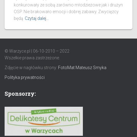
konkurowały ze sobą zarówno młodzieżowe jak i drużyn
OSP. Nie brakowało emocji i dobrej zabawy. Zwycięzcy
będą
Czytaj dalej…
© Warzyce.pl | 06-10-2010 – 2022
Wszelkie prawa zastrzeżone.
Zdjęcie w nagłówku strony:
FotoMat Mateusz Smyka
Polityka prywatności
Sponsorzy: