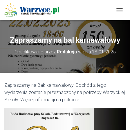
P
R
Z
E
Ł
Zapraszamy na bal karnawałowy
Ą
C
Opublikowane przez
Redakcja
w dniu
13-01-2025
Z
N
A
W
I
G
Zapraszamy na Bak karnawałowy. Dochód z tego
A
C
wydarzenia zostanie przeznaczony na potrzeby Warzyckiej
J
Szkoły. Więcej informacji na plakacie.
Ę