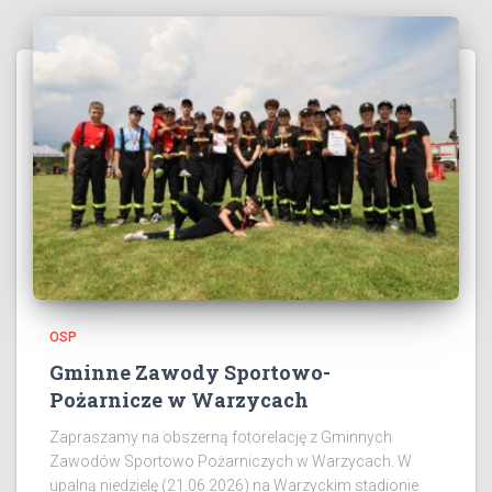
OSP
Gminne Zawody Sportowo-
Pożarnicze w Warzycach
Zapraszamy na obszerną fotorelację z Gminnych
Zawodów Sportowo Pożarniczych w Warzycach. W
upalną niedzielę (21.06.2026) na Warzyckim stadionie