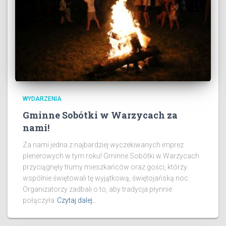
WYDARZENIA
Gminne Sobótki w Warzycach za
nami!
Za nami jedna z najbardziej wyczekiwanych imprez
plenerowych w tym roku! Gminne Sobótki w Warzycach
przyciągnęły tłumy mieszkańców oraz gości, którzy
wspólnie świętowali tę wyjątkową, świętojańską noc.
Organizatorzy zadbali o to, aby tradycja płynnie
połączyła
Czytaj dalej…