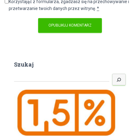
Korzystając z formularza, zgadzasz się na przechowywanie i
przetwarzanie twoich danych przez witrynę.
*
Szukaj
S
z
u
k
a
j