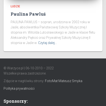
LUDZIE
Paulina Pawluś
PAULINA PAWLUŚ – sopran, urodzona w 2002 roku w
Jaśle, absolwentka Państwowej Szkoły Muzycznej I
stopnia im. Witolda Lutosławskiego w Jaśle w klasie fletu
Aleksandry Piękoś oraz Prywatnej Szkoły Muzycznej II
stopnia w Jaśle w
Czytaj dalej…
© Warzyce.pl | 06-10-2010 – 2022
Wszelkie prawa zastrzeżone.
Zdjęcie w nagłówku strony:
FotoMat Mateusz Smyka
Polityka prywatności
Sponsorzy: