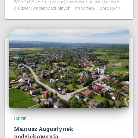
WARZYCACH – dla dzieci ( nawet wiek przedszkolny) –
dla dzieci wczesnoszkolnych – młodzieży – dorosłych.
LUDZIE
Mariusz Augustynek –
podziękowania