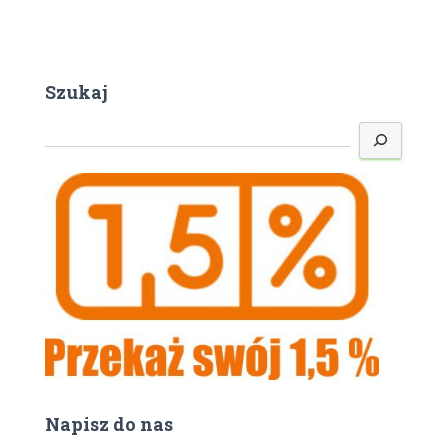
Szukaj
S
z
u
k
a
j
Napisz do nas