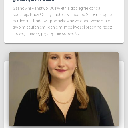
Szanowni Państwo 30 kwietnia dobiegnie końca
kadencja Rady Gminy Jasło trwająca od 2018 r. Pragnę
serdecznie Państwu podziękować za obdarzenie mnie
swoim zaufaniem i danie mi możliwości pracy na rzecz
rozwoju naszej pięknej miejscowości.