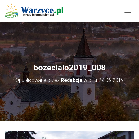
P
R
Z
E
Ł
Ą
C
Z
N
bozecialo2019_008
A
W
Opublikowane przez
Redakcja
w dniu
27-06-2019
I
G
A
C
J
Ę