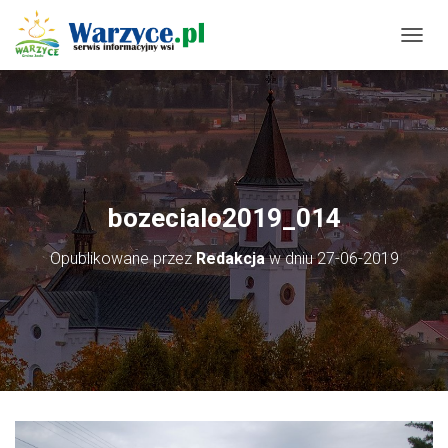
P
R
Z
E
Ł
Ą
C
Z
N
bozecialo2019_014
A
W
Opublikowane przez
Redakcja
w dniu
27-06-2019
I
G
A
C
J
Ę