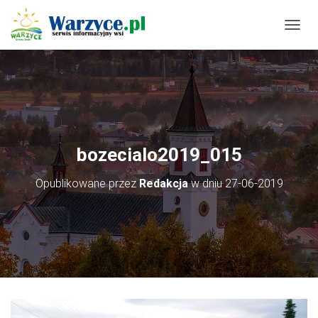
P
R
Z
E
Ł
Ą
C
Z
N
bozecialo2019_015
A
W
Opublikowane przez
Redakcja
w dniu
27-06-2019
I
G
A
C
J
Ę