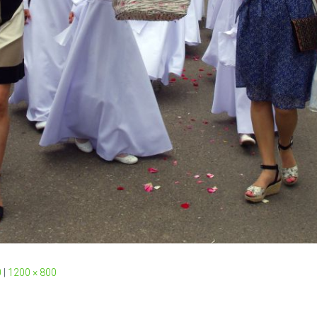
0
|
1200 × 800