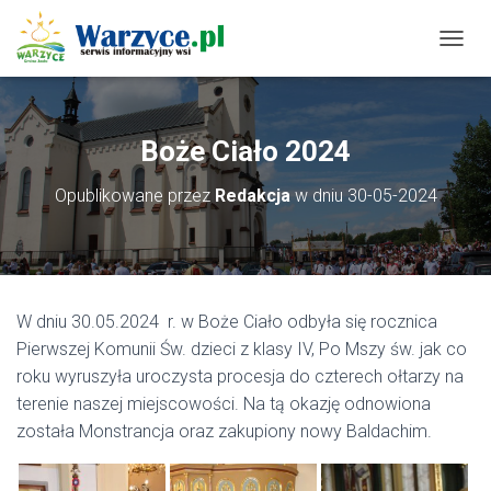
P
R
Z
E
Ł
Boże Ciało 2024
Ą
C
Opublikowane przez
Redakcja
w dniu
30-05-2024
Z
N
A
W
I
G
W dniu 30.05.2024 r. w Boże Ciało odbyła się rocznica
A
C
Pierwszej
Komunii Św. dzieci z klasy IV, Po Mszy św. jak co
J
roku wyruszyła uroczysta procesja do czterech ołtarzy na
Ę
terenie naszej miejscowości. Na tą okazję odnowiona
została Monstrancja oraz zakupiony nowy Baldachim.