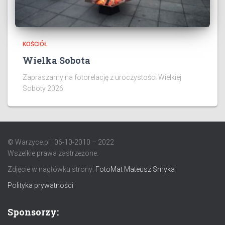
KOŚCIÓŁ
Wielka Sobota
Zapraszamy na fotorelację z uroczystości Wielkiej
Soboty 2026.
© Warzyce.pl | 06-10-2010 – 2022
Wszelkie prawa zastrzeżone.
Zdjęcie w nagłówku strony:
FotoMat Mateusz Smyka
Polityka prywatności
Sponsorzy: