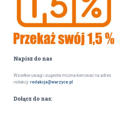
j
Napisz do nas
Wszelkie uwagi i sugestie można kierować na adres
redakcji:
redakcja@warzyce.pl
Dołącz do nas: