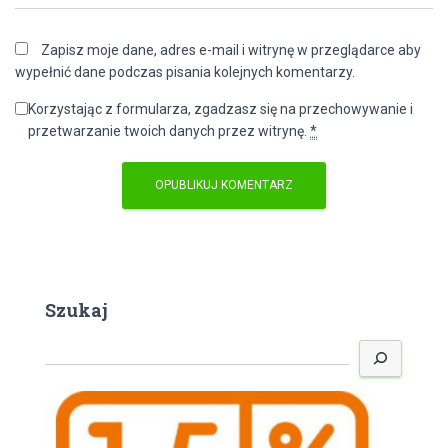
Zapisz moje dane, adres e-mail i witrynę w przeglądarce aby
wypełnić dane podczas pisania kolejnych komentarzy.
Korzystając z formularza, zgadzasz się na przechowywanie i
przetwarzanie twoich danych przez witrynę.
*
Szukaj
S
z
u
k
a