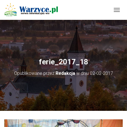
P
R
Z
E
Ł
Ą
C
Z
N
ferie_2017_18
A
W
Opublikowane przez
Redakcja
w dniu
02-02-2017
I
G
A
C
J
Ę