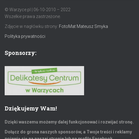
© Warzyce.pl | 06-10-2010 – 2022
Wszelkie prawa zastrzeżone.
Zdjęcie w nagłówku strony:
FotoMat Mateusz Smyka
Polityka prywatności
Sponsorzy:
Dziękujemy Wam!
Dzięki waszemu możemy dalej funkcjonować i rozwijać stronę.
Dołącz do grona naszych sponsorów, a Twoje treści i reklamy
pojawią się na naszej stronie lub na profilu Facebook.