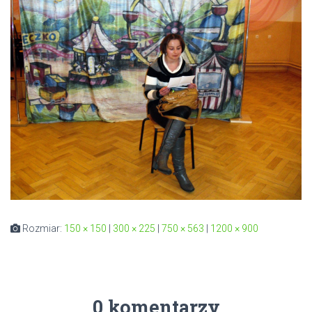
Rozmiar:
150 × 150
|
300 × 225
|
750 × 563
|
1200 × 900
0 komentarzy