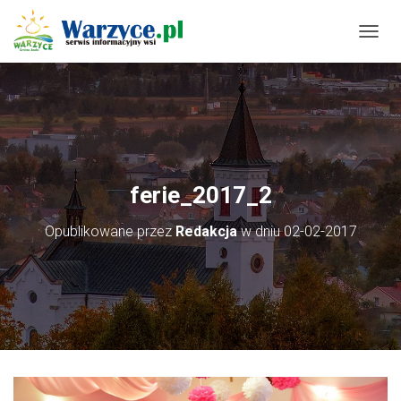
P
R
Z
E
Ł
Ą
C
Z
N
ferie_2017_2
A
W
Opublikowane przez
Redakcja
w dniu
02-02-2017
I
G
A
C
J
Ę