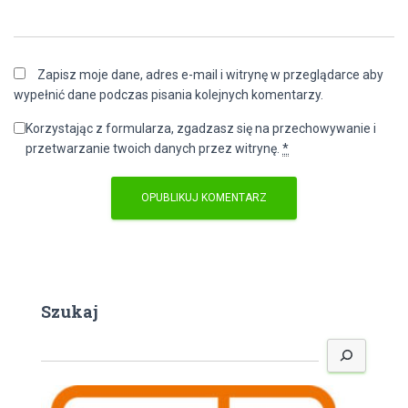
Zapisz moje dane, adres e-mail i witrynę w przeglądarce aby
wypełnić dane podczas pisania kolejnych komentarzy.
Korzystając z formularza, zgadzasz się na przechowywanie i
przetwarzanie twoich danych przez witrynę.
*
Szukaj
S
z
u
k