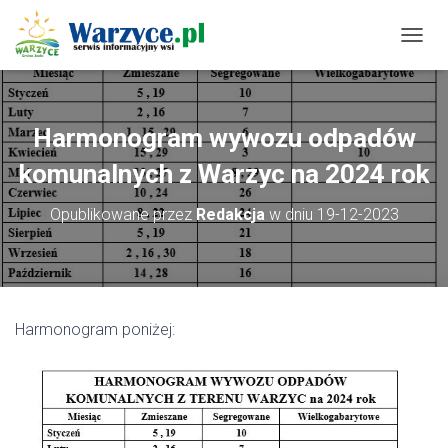
P
R
Z
E
Ł
Harmonogram wywozu odpadów
Ą
C
komunalnych z Warzyc na 2024 rok
Z
N
Opublikowane przez
Redakcja
w dniu
19-12-2023
A
W
I
G
A
C
Harmonogram poniżej:
J
Ę