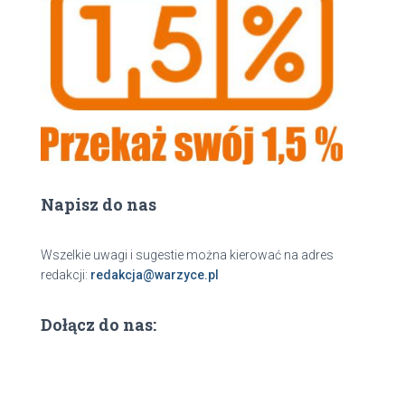
a
j
Napisz do nas
Wszelkie uwagi i sugestie można kierować na adres
redakcji:
redakcja@warzyce.pl
Dołącz do nas: