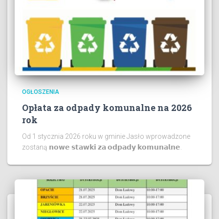
OGŁOSZENIA
Opłata za odpady komunalne na 2026
rok
Od 1 stycznia 2026 roku w gminie Jasło wprowadzone
zostaną 𝗻𝗼𝘄𝗲 𝘀𝘁𝗮𝘄𝗸𝗶 𝘇𝗮 𝗼𝗱𝗽𝗮𝗱𝘆 𝗸𝗼𝗺𝘂𝗻𝗮𝗹𝗻𝗲.