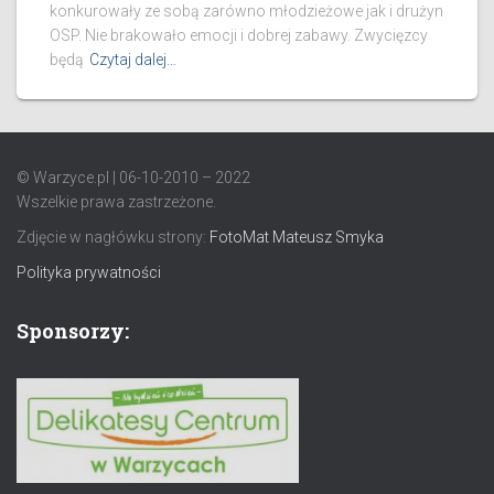
konkurowały ze sobą zarówno młodzieżowe jak i drużyn
OSP. Nie brakowało emocji i dobrej zabawy. Zwycięzcy
będą
Czytaj dalej…
© Warzyce.pl | 06-10-2010 – 2022
Wszelkie prawa zastrzeżone.
Zdjęcie w nagłówku strony:
FotoMat Mateusz Smyka
Polityka prywatności
Sponsorzy: