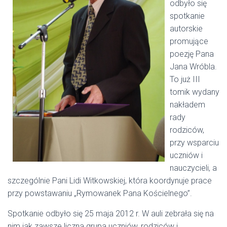
odbyło się
spotkanie
autorskie
promujące
poezję Pana
Jana Wróbla.
To już III
tomik wydany
nakładem
rady
rodziców,
przy wsparciu
uczniów i
nauczycieli, a
szczególnie Pani Lidi Witkowskiej, która koordynuje prace
przy powstawaniu „Rymowanek Pana Kościelnego”.
Spotkanie odbyło się 25 maja 2012 r. W auli zebrała się na
nim jak zawsze liczna grupa uczniów, rodziców i