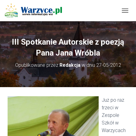
P
R
Z
E
Ł
III Spotkanie Autorskie z poezją
Ą
C
Pana Jana Wróbla
Z
N
Opublikowane przez
Redakcja
w dniu
27-05-2012
A
W
I
G
A
C
Już po raz
J
trzeci w
Ę
Zespole
Szkół w
Warzycach