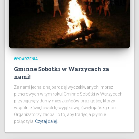
WYDARZENIA
Gminne Sobótki w Warzycach za
nami!
Za nami jedna z najbardziej wyczekiwanych imprez
plenerowych w tym roku! Gminne Sobótki w Warzycach
przyciągnęły tłumy mieszkańców oraz gości, którzy
wspólnie świętowali tę wyjątkową, świętojańską noc.
Organizatorzy zadbali o to, aby tradycja płynnie
połączyła
Czytaj dalej…