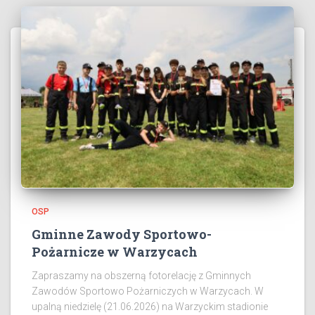
OSP
Gminne Zawody Sportowo-
Pożarnicze w Warzycach
Zapraszamy na obszerną fotorelację z Gminnych
Zawodów Sportowo Pożarniczych w Warzycach. W
upalną niedzielę (21.06.2026) na Warzyckim stadionie