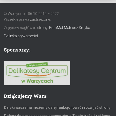
© Warzyce.pl | 06-10-2010 – 2022
Wszelkie prawa zastrzeżone.
Zdjęcie w nagłówku strony:
FotoMat Mateusz Smyka
Polityka prywatności
Sponsorzy:
Dziękujemy Wam!
Dzięki waszemu możemy dalej funkcjonować i rozwijać stronę.
Dołącz do grona naszych sponsorów, a Twoje treści i reklamy