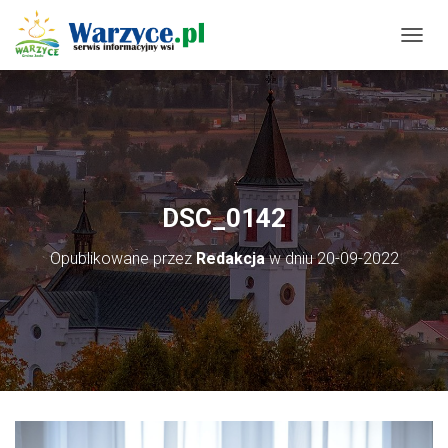
P
R
Z
E
Ł
Ą
C
Z
N
DSC_0142
A
W
Opublikowane przez
Redakcja
w dniu
20-09-2022
I
G
A
C
J
Ę