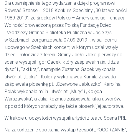
Dla upamiętnienia tego wydarzenia dzięki programowi
Równać Szanse – 2018 Konkurs Specjalny „30 lat wolności
1989-2019”, ze środków Polsko – Amerykańskiej Fundacji
Wolności prowadzoną przez Polską Fundację Dzieci
i Młodzieży Gminna Biblioteka Publiczna w Jaśle z/s
w Szebniach zorganizowała 07.09.2019 r. w sali domu
ludowego w Szebniach koncert, w którym udział wzięły
dzieci i młodzież z terenu Gminy Jasło. Jako pierwszy na
scenie wystąpił Igor Gacek, który zaśpiewał m.in. „Idzie
dysc” i „Taki kraj”, następnie Zuzanna Gacek wykonała
utwór pt. „Lipka”. Kolejny wykonawca Kamila Zawada
zaśpiewała piosenkę pt. „Czerwone Jabłuszko”, Karolina
Polak wykonała mi.in. utwór pt. „Mury” i „Kolęda
Warszawska”, a Julia Rozmus zaśpiewała kilka utworów,
z pośród których znalazły się także piosenki jej autorstwa.
W trakcie uroczystości wystąpili artyści z teatru Scena PRL.
Na zakończenie spotkania wystąpił zespół „POGÓRZANIE”,