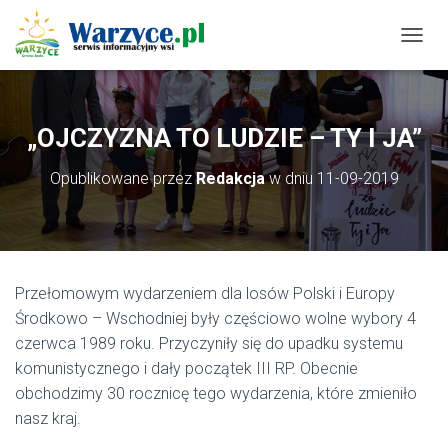
P
R
Z
E
Ł
„OJCZYZNA TO LUDZIE – TY I JA”
Ą
C
Opublikowane przez
Redakcja
w dniu
11-09-2019
Z
N
A
W
I
G
Przełomowym wydarzeniem dla losów Polski i Europy
A
C
Środkowo – Wschodniej były częściowo wolne wybory 4
J
czerwca 1989 roku. Przyczyniły się do upadku systemu
Ę
komunistycznego i dały początek III RP. Obecnie
obchodzimy 30 rocznicę tego wydarzenia, które zmieniło
nasz kraj.