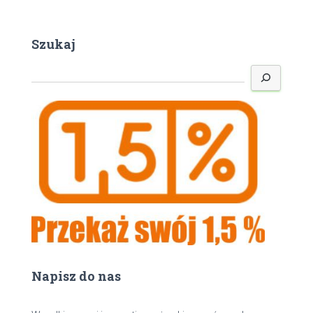
Szukaj
S
z
u
k
a
j
Napisz do nas