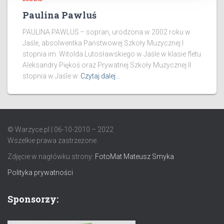
Paulina Pawluś
PAULINA PAWLUŚ – sopran, urodzona w 2002 roku w
Jaśle, absolwentka Państwowej Szkoły Muzycznej I
stopnia im. Witolda Lutosławskiego w Jaśle w klasie fletu
Aleksandry Piękoś oraz Prywatnej Szkoły Muzycznej II
stopnia w Jaśle w
Czytaj dalej…
© Warzyce.pl | 06-10-2010 – 2022
Wszelkie prawa zastrzeżone.
Zdjęcie w nagłówku strony:
FotoMat Mateusz Smyka
Polityka prywatności
Sponsorzy: