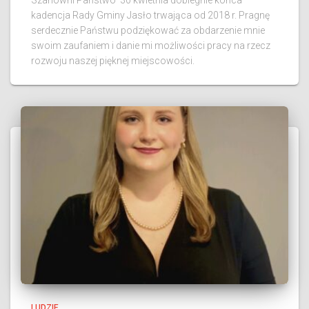
kadencja Rady Gminy Jasło trwająca od 2018 r. Pragnę
serdecznie Państwu podziękować za obdarzenie mnie
swoim zaufaniem i danie mi możliwości pracy na rzecz
rozwoju naszej pięknej miejscowości.
LUDZIE