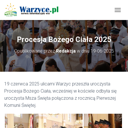
P
R
Z
E
Ł
Procesja Bożego Ciała 2025
Ą
C
Opublikowane przez
Redakcja
w dniu
19-06-2025
Z
N
A
W
I
G
19 czerwca 2025 ulicami Warzyc przeszła uroczysta
A
C
Procesja Bożego Ciała, wcześniej w kościele odbyła się
J
uroczysta Msza Święta połączona z rocznicą Pierwszej
Ę
Komunii Świętej.