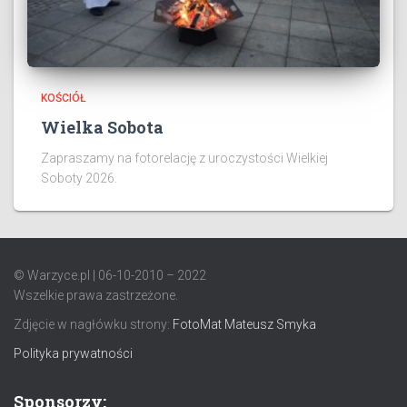
KOŚCIÓŁ
Wielka Sobota
Zapraszamy na fotorelację z uroczystości Wielkiej
Soboty 2026.
© Warzyce.pl | 06-10-2010 – 2022
Wszelkie prawa zastrzeżone.
Zdjęcie w nagłówku strony:
FotoMat Mateusz Smyka
Polityka prywatności
Sponsorzy: