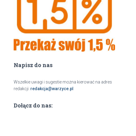
a
j
Napisz do nas
Wszelkie uwagi i sugestie można kierować na adres
redakcji:
redakcja@warzyce.pl
Dołącz do nas: