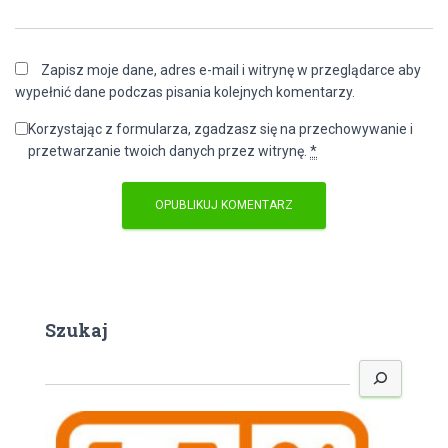
Zapisz moje dane, adres e-mail i witrynę w przeglądarce aby
wypełnić dane podczas pisania kolejnych komentarzy.
Korzystając z formularza, zgadzasz się na przechowywanie i
przetwarzanie twoich danych przez witrynę.
*
Szukaj
S
z
u
k