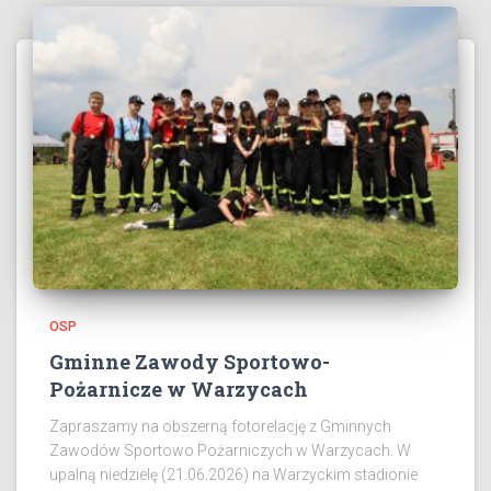
OSP
Gminne Zawody Sportowo-
Pożarnicze w Warzycach
Zapraszamy na obszerną fotorelację z Gminnych
Zawodów Sportowo Pożarniczych w Warzycach. W
upalną niedzielę (21.06.2026) na Warzyckim stadionie