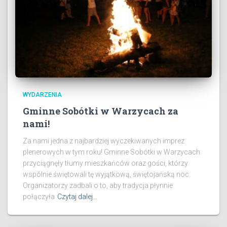
WYDARZENIA
Gminne Sobótki w Warzycach za
nami!
Za nami jedna z najbardziej wyczekiwanych imprez
plenerowych w tym roku! Gminne Sobótki w Warzycach
przyciągnęły tłumy mieszkańców oraz gości, którzy
wspólnie świętowali tę wyjątkową, świętojańską noc.
Organizatorzy zadbali o to, aby tradycja płynnie
połączyła
Czytaj dalej…