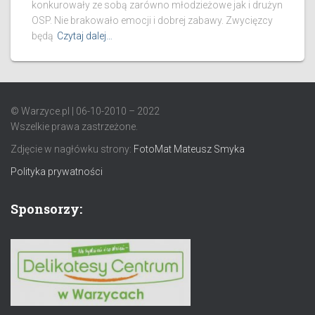
konkurowały ze sobą zarówno młodzieżowe jak i drużyn
OSP. Nie brakowało emocji i dobrej zabawy. Zwycięzcy
będą
Czytaj dalej…
© Warzyce.pl | 06-10-2010 – 2022
Wszelkie prawa zastrzeżone.
Zdjęcie w nagłówku strony:
FotoMat Mateusz Smyka
Polityka prywatności
Sponsorzy: