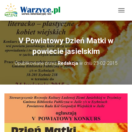
P
R
Z
E
Ł
V Powiatowy Dzień Matki w
Ą
C
powiecie jasielskim
Z
N
Opublikowane przez
Redakcja
w dniu
23-02-2015
A
W
I
G
A
C
J
Ę