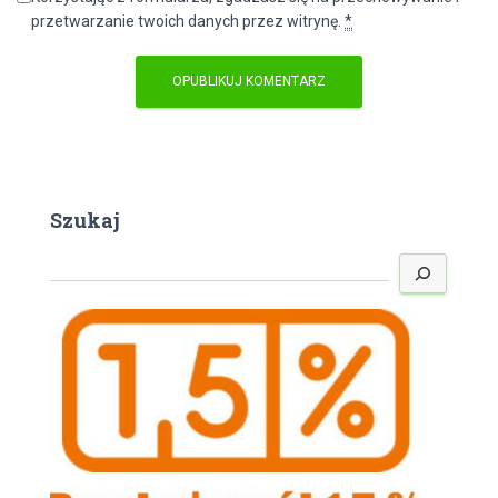
przetwarzanie twoich danych przez witrynę.
*
Szukaj
S
z
u
k
a
j